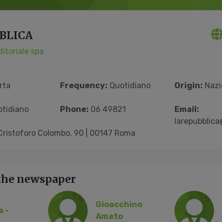
BLICA
itoriale spa
rta
Frequency:
Quotidiano
Origin:
Nazi
tidiano
Phone:
06 49821
Email:
larepubblica
Cristoforo Colombo, 90 | 00147 Roma
 the newspaper
Gioacchino
a -
Amato