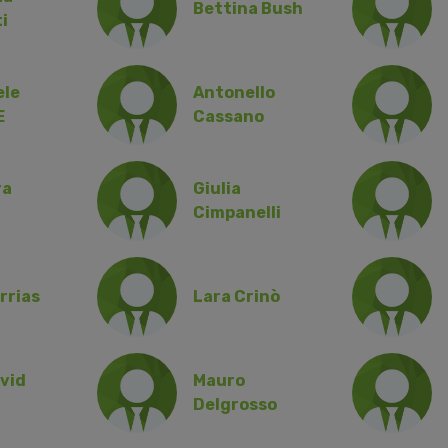
Bettina Bush
i
le
Antonello
E
Cassano
ra
Giulia
Cimpanelli
rrias
Lara Crinò
vid
Mauro
Delgrosso