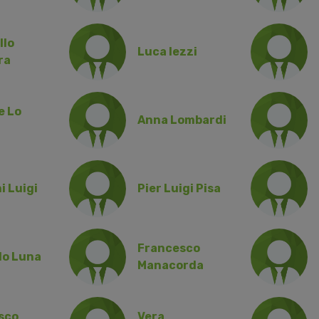
llo
Luca Iezzi
ra
e Lo
Anna Lombardi
 Luigi
Pier Luigi Pisa
Francesco
do Luna
Manacorda
sco
Vera