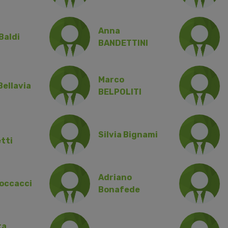
Anna
Baldi
BANDETTINI
Marco
Bellavia
BELPOLITI
Silvia Bignami
tti
Adriano
Boccacci
Bonafede
ta