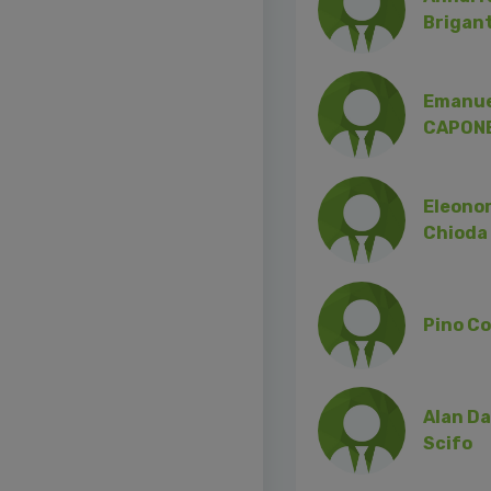
Brigant
Emanue
CAPON
Eleono
Chioda
Pino Co
Alan Da
Scifo