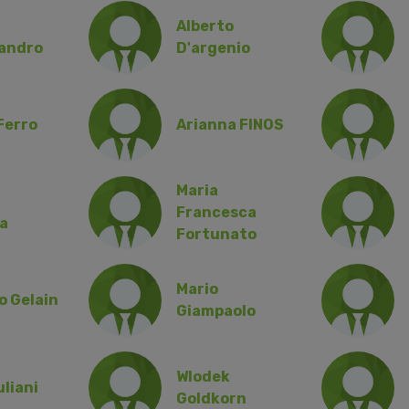
Alberto
sandro
D'argenio
Ferro
Arianna FINOS
Maria
Francesca
a
Fortunato
Mario
o Gelain
Giampaolo
Wlodek
uliani
Goldkorn