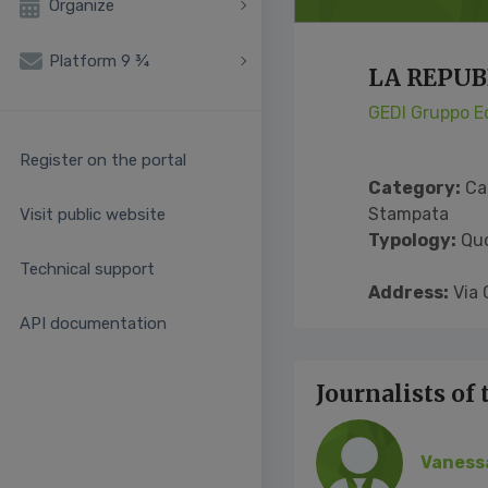
Organize
Platform 9 ¾
LA REPUB
GEDI Gruppo Ed
Register on the portal
Category:
Ca
Stampata
Visit public website
Typology:
Quo
Technical support
Address:
Via 
API documentation
Journalists of
Vaness