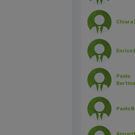
Chiara 
Enrico 
Paolo
Bertine
Paolo 
Annari