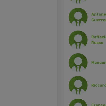
Antone
Guerre
Raffael
Russo
Manconi
Riccar
France