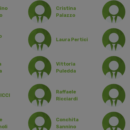
ino
Cristina
o
Palazzo
o
Laura Pertici
a
Vittoria
a
Puledda
Raffaele
ICCI
Ricciardi
e
Conchita
oli
Sannino