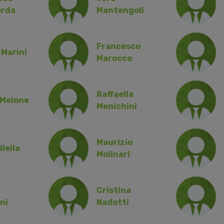
rda
Mantengoli
Francesco
 Marini
Marocco
Raffaella
 Melone
Menichini
Maurizio
ilella
Molinari
Cristina
ni
Nadotti