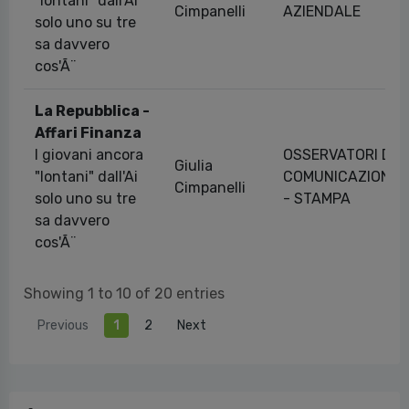
"lontani" dall'Ai
Cimpanelli
AZIENDALE
solo uno su tre
sa davvero
cos'Ã¨
La Repubblica -
Affari Finanza
I giovani ancora
OSSERVATORI DI
Giulia
"lontani" dall'Ai
COMUNICAZIONE
Cimpanelli
solo uno su tre
- STAMPA
sa davvero
cos'Ã¨
Showing 1 to 10 of 20 entries
Previous
1
2
Next