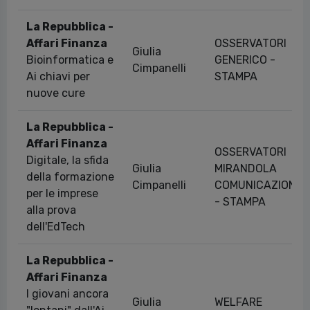
La Repubblica -
Affari Finanza
OSSERVATORI
Giulia
Bioinformatica e
GENERICO -
Cimpanelli
Ai chiavi per
STAMPA
nuove cure
La Repubblica -
Affari Finanza
OSSERVATORI
Digitale, la sfida
Giulia
MIRANDOLA
della formazione
Cimpanelli
COMUNICAZIONE
per le imprese
- STAMPA
alla prova
dell'EdTech
La Repubblica -
Affari Finanza
I giovani ancora
Giulia
WELFARE