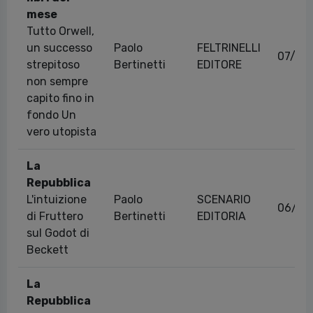
mese
Tutto Orwell,
un successo
Paolo
FELTRINELLI
07/06
strepitoso
Bertinetti
EDITORE
non sempre
capito fino in
fondo Un
vero utopista
La
Repubblica
L'intuizione
Paolo
SCENARIO
06/07
di Fruttero
Bertinetti
EDITORIA
sul Godot di
Beckett
La
Repubblica