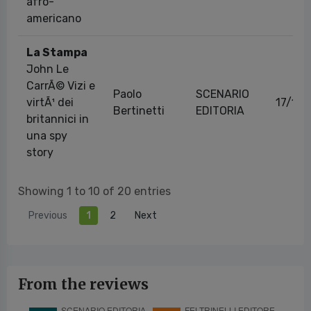
afro-
americano
La Stampa
John Le
CarrÃ© Vizi e
Paolo
SCENARIO
virtÃ¹ dei
17/10
Bertinetti
EDITORIA
britannici in
una spy
story
Showing 1 to 10 of 20 entries
Previous
1
2
Next
From the reviews