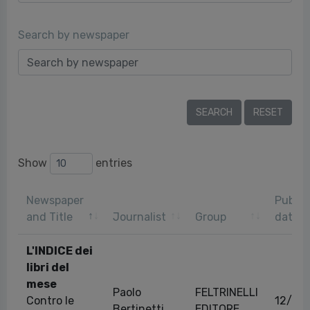
Search by newspaper
Show
entries
Newspaper
Public
and Title
Journalist
Group
date
L'INDICE dei
libri del
mese
Paolo
FELTRINELLI
Contro le
12/02
Bertinetti
EDITORE