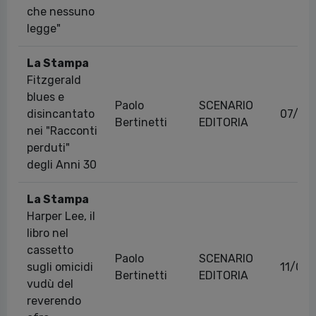
che nessuno
legge"
La Stampa
Fitzgerald
blues e
Paolo
SCENARIO
disincantato
07/05
Bertinetti
EDITORIA
nei "Racconti
perduti"
degli Anni 30
La Stampa
Harper Lee, il
libro nel
cassetto
Paolo
SCENARIO
sugli omicidi
11/07/
Bertinetti
EDITORIA
vudù del
reverendo