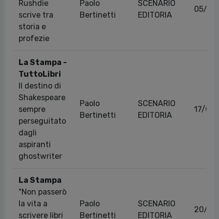
Rushdie
Paolo
SCENARIO
05/02
scrive tra
Bertinetti
EDITORIA
storia e
profezie
La Stampa -
TuttoLibri
Il destino di
Shakespeare
Paolo
SCENARIO
sempre
17/02
Bertinetti
EDITORIA
perseguitato
dagli
aspiranti
ghostwriter
La Stampa
"Non passerò
la vita a
Paolo
SCENARIO
20/01
scrivere libri
Bertinetti
EDITORIA