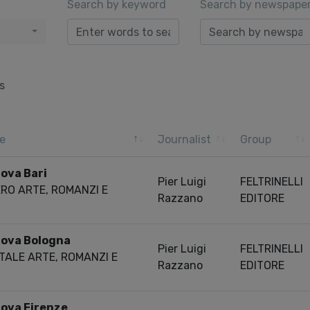
Search by keyword
Search by newspape
s
e
Journalist
Group
rova Bari
Pier Luigi
FELTRINELLI
ERO ARTE, ROMANZI E
Razzano
EDITORE
rova Bologna
Pier Luigi
FELTRINELLI
TALE ARTE, ROMANZI E
Razzano
EDITORE
rova Firenze