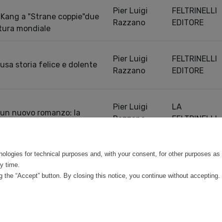
Pier Luigi
FELTRINELLI
 Kang a "Strane coppie"due
Razzano
EDITORE
atura mondiale
Pier Luigi
FELTRINELLI
sa storia felice e dolente
Razzano
EDITORE
Pier Luigi
LA
 un nuovo romanzo: la
Razzano
FELTRINELLI
a dalle donne
Previou
0 entries
nologies for technical purposes and, with your consent, for other purposes as 
y time.
 the “Accept” button. By closing this notice, you continue without accepting.
©
Mirandola Comunicazione S.r.l.
| P.IVA IT09580130962 | Cap. Soc. €30.000,00 i.v. 