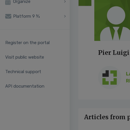
Organize
Platform 9 ¾
Register on the portal
Pier Luig
Visit public website
Technical support
L
R
API documentation
Articles from 