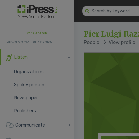
Pier Luigi Ra
ver. 4.0.70 beta
People
View profile
NEWS SOCIAL PLATFORM
Listen
Organizations
Spokesperson
Newspaper
Publishers
Communicate