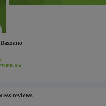
i Razzano
A
EPUBBLICA
press reviews