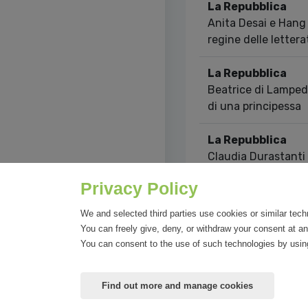
La Repubblica
Anita Desai e Hang
regine delle letter
La Repubblica
Beatrice di Lampedu
di una principessa
La Repubblica
Claudia Durastanti
storia d'Italia vist
Privacy Policy
Showing 1 to 10 of 2
We and selected third parties use cookies or similar tech
You can freely give, deny, or withdraw your consent at an
You can consent to the use of such technologies by using
Find out more and manage cookies