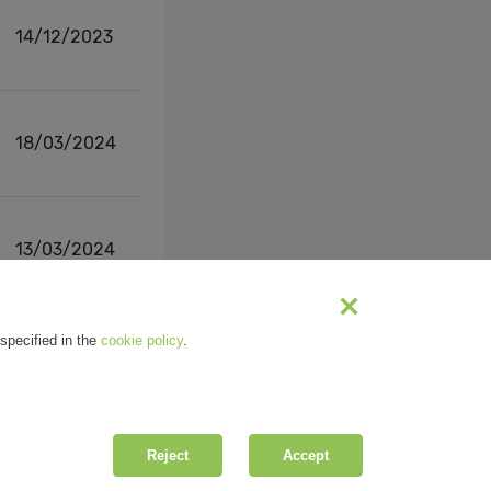
14/12/2023
18/03/2024
13/03/2024
s
1
2
Next
specified in the
cookie policy
.
Reject
Accept
| R.E.A. MI-2100137 |
Privacy
&
Cookie Policy