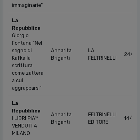
immaginarie"
La
Repubblica
Giorgio
Fontana "Nel
segno di
Annarita
LA
24/03
Kafka la
Briganti
FELTRINELLI
scrittura
come zattera
a cui
aggrapparsi"
La
Repubblica
Annarita
FELTRINELLI
I LIBRI PIÃ™
14/04
Briganti
EDITORE
VENDUTI A
MILANO