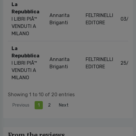
La
Repubblica
Annarita
FELTRINELLI
I LIBRI PIÃ™
03/03
Briganti
EDITORE
VENDUTI A
MILANO
La
Repubblica
Annarita
FELTRINELLI
I LIBRI PIÃ™
25/02
Briganti
EDITORE
VENDUTI A
MILANO
Showing 1 to 10 of 20 entries
Previous
1
2
Next
From the reviews