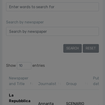
Search by newspaper
Show
entries
Newspaper
Public
and Title
Journalist
Group
date
La
Repubblica
Annarita
SCENARIO