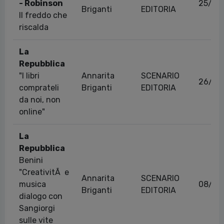
- Robinson
25/02
Briganti
EDITORIA
Il freddo che
riscalda
La
Repubblica
"I libri
Annarita
SCENARIO
26/02
comprateli
Briganti
EDITORIA
da noi, non
online"
La
Repubblica
Benini
"CreativitÃ e
Annarita
SCENARIO
musica
08/04
Briganti
EDITORIA
dialogo con
Sangiorgi
sulle vite