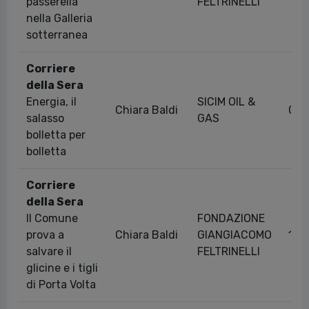
passerella
FELTRINELLI
nella Galleria
sotterranea
Corriere
della Sera
Energia, il
SICIM OIL &
Chiara Baldi
03/
salasso
GAS
bolletta per
bolletta
Corriere
della Sera
Il Comune
FONDAZIONE
prova a
Chiara Baldi
GIANGIACOMO
14/
salvare il
FELTRINELLI
glicine e i tigli
di Porta Volta