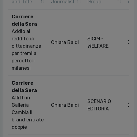
and Title
Journalist
Group
dat
Corriere
della Sera
Addio al
reddito di
SICIM -
Chiara Baldi
30/
cittadinanza
WELFARE
per tremila
percettori
milanesi
Corriere
della Sera
Affitti in
SCENARIO
Galleria
Chiara Baldi
24/
EDITORIA
Cambia il
brand entrate
doppie