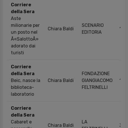
Corriere
della Sera
Aste
milionarie per
SCENARIO
Chiara Baldi
13/
un posto nel
EDITORIA
Â«SalottoÂ»
adorato dai
turisti
Corriere
della Sera
FONDAZIONE
Beic, nasce la
Chiara Baldi
GIANGIACOMO
12/
biblioteca-
FELTRINELLI
laboratorio
Corriere
della Sera
Cabaret e
LA
Chiara Baldi
31/