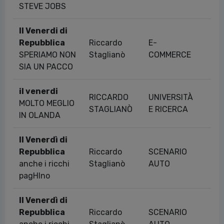
STEVE JOBS
Il Venerdi di
Repubblica
Riccardo
E-
02
SPERIAMO NON
Staglianò
COMMERCE
SIA UN PACCO
il venerdi
RICCARDO
UNIVERSITÀ
MOLTO MEGLIO
15
STAGLIANÒ
E RICERCA
IN OLANDA
Il Venerdì di
Repubblica
Riccardo
SCENARIO
08
anche i ricchi
Staglianò
AUTO
pagHIno
Il Venerdì di
Repubblica
Riccardo
SCENARIO
08