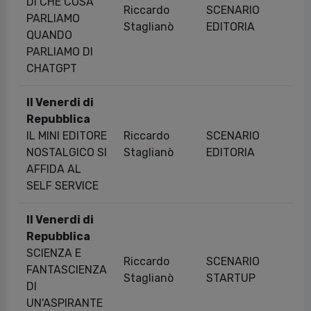
DI CHE COSA
Riccardo
SCENARIO
PARLIAMO
21
Staglianò
EDITORIA
QUANDO
PARLIAMO DI
CHATGPT
Il Venerdi di
Repubblica
IL MINI EDITORE
Riccardo
SCENARIO
26
NOSTALGICO SI
Staglianò
EDITORIA
AFFIDA AL
SELF SERVICE
Il Venerdi di
Repubblica
SCIENZA E
Riccardo
SCENARIO
FANTASCIENZA
22
Staglianò
STARTUP
DI
UN'ASPIRANTE