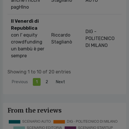
anche i ricchi
Staglianò
AUTO
pagHIno
Il Venerdì di
Repubblica
DIG -
con l' equity
Riccardo
POLITECNICO
19
crowdfunding
Staglianò
DI MILANO
un bambù è per
sempre
Showing 1 to 10 of 20 entries
Previous
1
2
Next
From the reviews