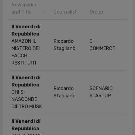
Newspaper
Pub
and Title
Journalist
Group
da
Il Venerdi di
Repubblica
AMAZON IL
Riccardo
E-
07
MISTERO DEI
Staglianò
COMMERCE
PACCHI
RESTITUITI
Il Venerdi di
Repubblica
Riccardo
SCENARIO
CHI SI
26
Staglianò
STARTUP
NASCONDE
DIETRO MUSK
Il Venerdi di
Repubblica