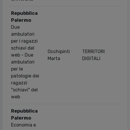
Repubblica
Palermo
Due
ambulatori
per i ragazzi
schiavi del
Occhipinti
TERRITORI
web - Due
05
Marta
DIGITALI
ambulatori
per le
patologie dei
ragazzi
"schiavi" del
web
Repubblica
Palermo
Economia e