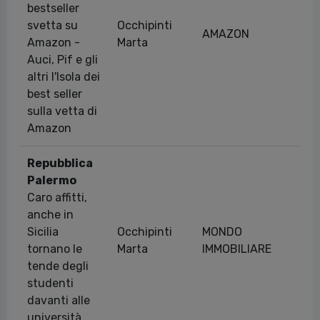
bestseller
svetta su
Occhipinti
AMAZON
28
Amazon -
Marta
Auci, Pif e gli
altri l'Isola dei
best seller
sulla vetta di
Amazon
Repubblica
Palermo
Caro affitti,
anche in
Sicilia
Occhipinti
MONDO
26
tornano le
Marta
IMMOBILIARE
tende degli
studenti
davanti alle
università