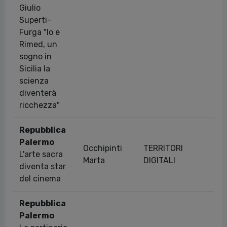
Giulio
Superti-
Furga "Io e
Rimed, un
sogno in
Sicilia la
scienza
diventerà
ricchezza"
Repubblica
Palermo
Occhipinti
TERRITORI
L'arte sacra
16
Marta
DIGITALI
diventa star
del cinema
Repubblica
Palermo