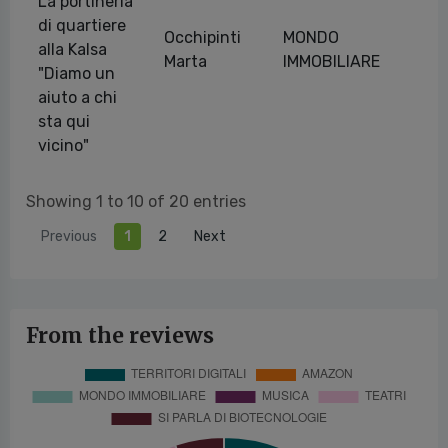
La portineria
di quartiere
Occhipinti
MONDO
alla Kalsa
18
Marta
IMMOBILIARE
"Diamo un
aiuto a chi
sta qui
vicino"
Showing 1 to 10 of 20 entries
Previous
1
2
Next
From the reviews