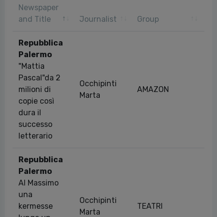
Newspaper
Pu
and Title
Journalist
Group
da
Repubblica
Palermo
"Mattia
Pascal"da 2
Occhipinti
milioni di
AMAZON
13
Marta
copie così
dura il
successo
letterario
Repubblica
Palermo
Al Massimo
una
Occhipinti
kermesse
TEATRI
04
Marta