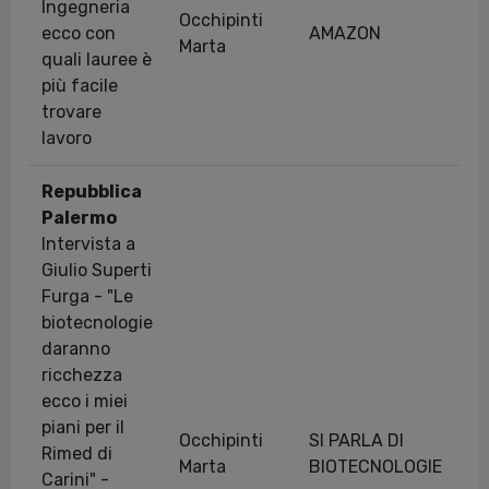
Ingegneria
Occhipinti
ecco con
AMAZON
31
Marta
quali lauree è
più facile
trovare
lavoro
Repubblica
Palermo
Intervista a
Giulio Superti
Furga - "Le
biotecnologie
daranno
ricchezza
ecco i miei
piani per il
Occhipinti
SI PARLA DI
Rimed di
28
Marta
BIOTECNOLOGIE
Carini" -