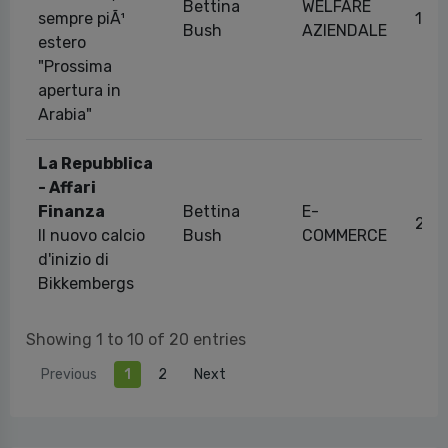
Bettina
WELFARE
sempre piÃ¹
11/
Bush
AZIENDALE
estero
"Prossima
apertura in
Arabia"
La Repubblica
- Affari
Finanza
Bettina
E-
22/
Il nuovo calcio
Bush
COMMERCE
d'inizio di
Bikkembergs
Showing 1 to 10 of 20 entries
Previous
1
2
Next