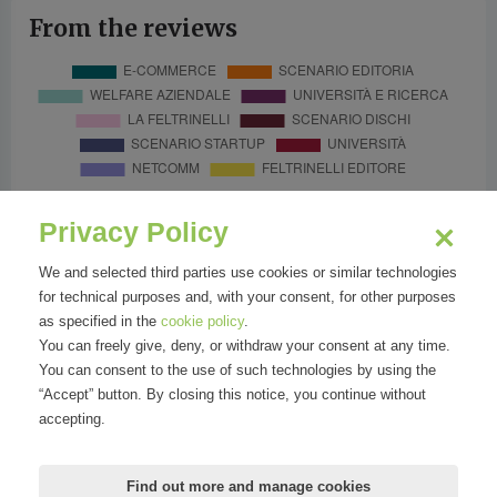
From the reviews
Privacy Policy
We and selected third parties use cookies or similar technologies
for technical purposes and, with your consent, for other purposes
as specified in the
cookie policy
.
You can freely give, deny, or withdraw your consent at any time.
You can consent to the use of such technologies by using the
“Accept” button. By closing this notice, you continue without
accepting.
Find out more and manage cookies