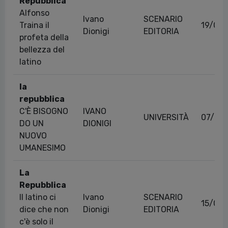
Repubblica
Alfonso
Ivano
SCENARIO
Traina il
19/09/
Dionigi
EDITORIA
profeta della
bellezza del
latino
la
repubblica
C'È BISOGNO
IVANO
UNIVERSITÀ
07/06
DO UN
DIONIGI
NUOVO
UMANESIMO
La
Repubblica
Il latino ci
Ivano
SCENARIO
15/09/
dice che non
Dionigi
EDITORIA
c'è solo il