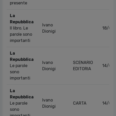
presente
La
Repubblica
Ivano
Il libro. Le
18/05
Dionigi
parole sono
importanti
La
Repubblica
Ivano
SCENARIO
Le parole
14/09
Dionigi
EDITORIA
sono
importanti
La
Repubblica
Ivano
Le parole
CARTA
14/05
Dionigi
sono
importanti