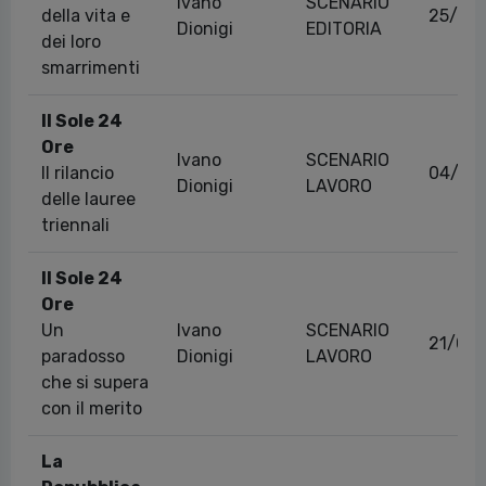
Ivano
SCENARIO
della vita e
25/06
Dionigi
EDITORIA
dei loro
smarrimenti
Il Sole 24
Ore
Ivano
SCENARIO
Il rilancio
04/07
Dionigi
LAVORO
delle lauree
triennali
Il Sole 24
Ore
Un
Ivano
SCENARIO
21/03
paradosso
Dionigi
LAVORO
che si supera
con il merito
La