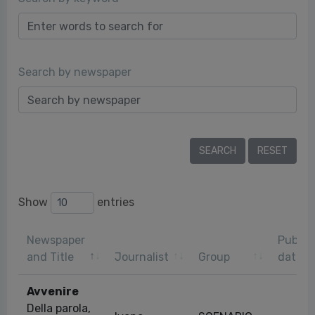
Search by newspaper
Show
entries
Newspaper
Public
and Title
Journalist
Group
date
Avvenire
Della parola,