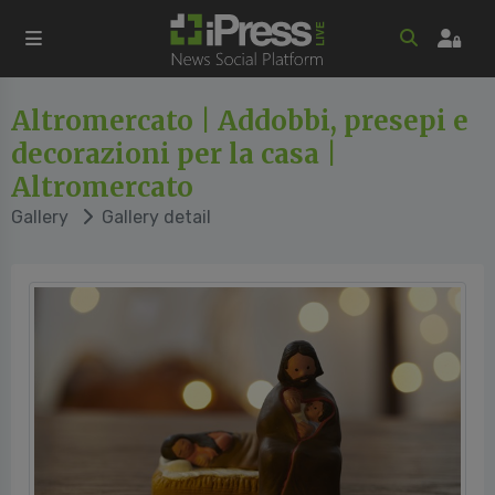
Altromercato | Addobbi, presepi e
decorazioni per la casa |
Altromercato
Gallery
Gallery detail