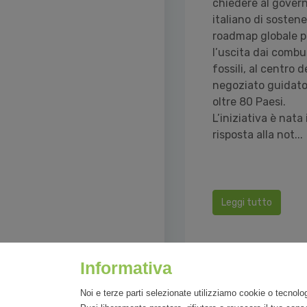
chiedere al gover
italiano di sostene
roadmap globale p
l’uscita dai combus
fossili, al centro d
negoziato guidato
oltre 80 Paesi.
L’iniziativa è nata 
risposta alla not...
Leggi tutto
Informativa
Noi e terze parti selezionate utilizziamo cookie o tecnolog