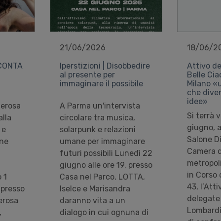
21/06/2026
18/06/2
CONTA
Iperstizioni | Disobbedire
Attivo de
al presente per
Belle Cia
immaginare il possibile
Milano «
che dive
idee»
terosa
A Parma un'intervista
Si terrà 
lla
circolare tra musica,
giugno, a
 e
solarpunk e relazioni
Salone Di
one
umane per immaginare
Camera d
futuri possibili Lunedì 22
metropoli
giugno alle ore 19, presso
in Corso 
 1
Casa nel Parco, LOTTA,
43, l’Atti
 presso
Iselce e Marisandra
delegate
erosa
daranno vita a un
Lombardi
,
dialogo in cui ognuna di