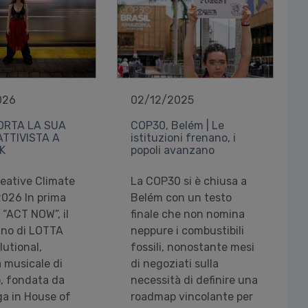
026
02/12/2025
ORTA LA SUA
COP30, Belém | Le
ATTIVISTA A
istituzioni frenano, i
K
popoli avanzano
reative Climate
La COP30 si è chiusa a
026 In prima
Belém con un testo
 “ACT NOW”, il
finale che non nomina
ano di LOTTA
neppure i combustibili
utional,
fossili, nonostante mesi
 musicale di
di negoziati sulla
o, fondata da
necessità di definire una
ga in House of
roadmap vincolante per