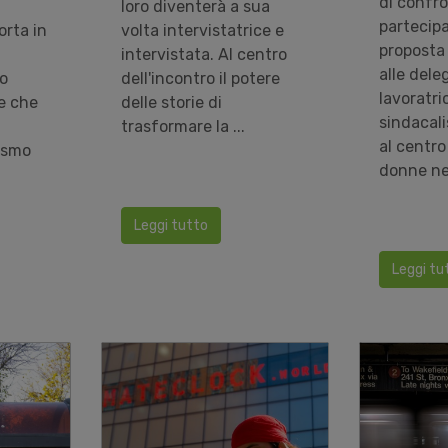
di confro
loro diventerà a sua
partecip
orta in
volta intervistatrice e
proposta
intervistata. Al centro
alle deleg
o
dell'incontro il potere
lavoratric
e che
delle storie di
sindacal
trasformare la ...
al centro 
vismo
donne nei
Leggi tutto
Leggi tu