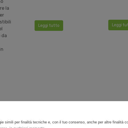
no
re la
er
tibili
Leggi tu
Leggi tutto
el
 da
in
Precedente
«
1
2
3
4
5
»
ie simili per finalità tecniche e, con il tuo consenso, anche per altre finalità 