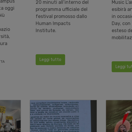
 Campus
20 minuti all’interno del
Music L’ar
ta oggi
programma ufficiale del
esibirà an
più
festival promosso dallo
in occasi
Human Impacts
Day, con 
pazio
Institute.
esteso de
sità,
mobilitaz
cura
Leggi tutto
TTA
Leggi tu