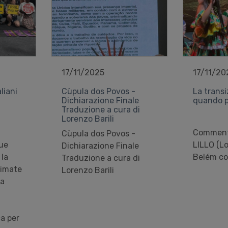
17/11/2025
17/11/20
liani
Cùpula dos Povos -
La transi
Dichiarazione Finale
quando pa
Traduzione a cura di
Lorenzo Barili
Commento
Cùpula dos Povos -
lue
LILLO (Lo
Dichiarazione Finale
 la
Belém co
Traduzione a cura di
limate
Lorenzo Barili
ha
ca per