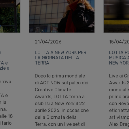
21/04/2026
15/04/2
a
LOTTA A NEW YORK PER
LOTTA P
LA GIORNATA DELLA
MUSICA 
TA e
TERRA
NEW YOR
zie a
Dopo la prima mondiale
Live ai C
arriva
di ACT NOW sul palco dei
Awards 2
Creative Climate
mondiale
TA e
Awards, LOTTA torna a
primo br
 la
esibirsi a New York il 22
con Revol
ina.
aprile 2026, in occasione
etichetta
alle 18
della Giornata della
artivism
itario
Terra, con un live set di
Alex Bra