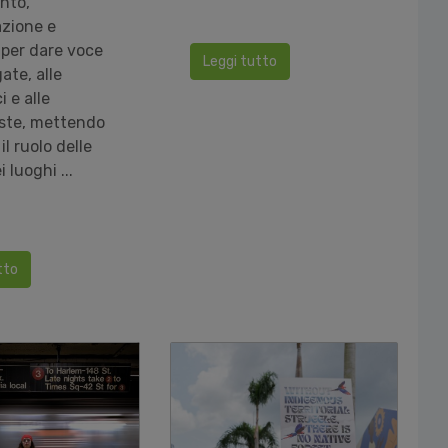
nto,
azione e
 per dare voce
Leggi tutto
ate, alle
i e alle
iste, mettendo
il ruolo delle
 luoghi ...
tto