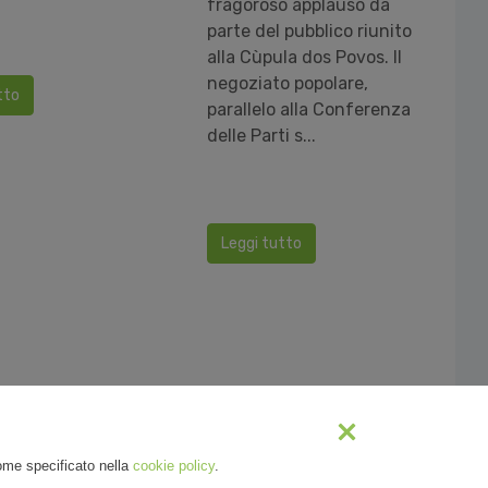
fragoroso applauso da
parte del pubblico riunito
alla Cùpula dos Povos. Il
negoziato popolare,
tto
parallelo alla Conferenza
delle Parti s...
Leggi tutto
Successivo
come specificato nella
cookie policy
.