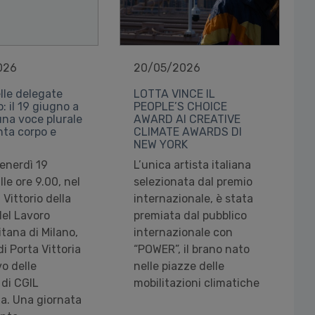
026
20/05/2026
lle delegate
LOTTA VINCE IL
o: il 19 giugno a
PEOPLE’S CHOICE
una voce plurale
AWARD AI CREATIVE
nta corpo e
CLIMATE AWARDS DI
NEW YORK
venerdì 19
L’unica artista italiana
lle ore 9.00, nel
selezionata dal premio
 Vittorio della
internazionale, è stata
el Lavoro
premiata dal pubblico
tana di Milano,
internazionale con
di Porta Vittoria
“POWER”, il brano nato
vo delle
nelle piazze delle
 di CGIL
mobilitazioni climatiche
a. Una giornata