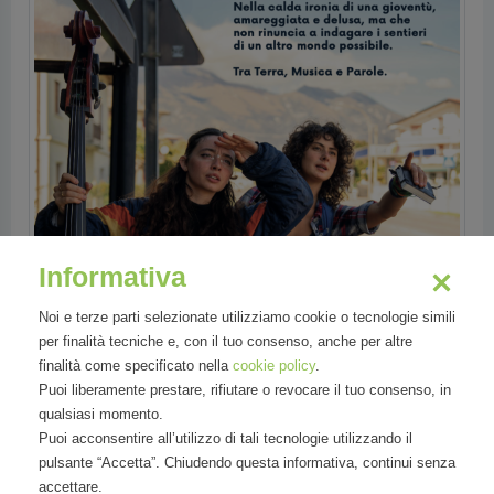
Informativa
Noi e terze parti selezionate utilizziamo cookie o tecnologie simili
per finalità tecniche e, con il tuo consenso, anche per altre
finalità come specificato nella
cookie policy
.
Puoi liberamente prestare, rifiutare o revocare il tuo consenso, in
qualsiasi momento.
Puoi acconsentire all’utilizzo di tali tecnologie utilizzando il
pulsante “Accetta”. Chiudendo questa informativa, continui senza
accettare.