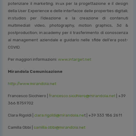
potenziare il marketing; in:ux per la progettazione e il design
della User Experience e delle interfacce delle properties digitali;
in:studios per l'ideazione e la creazione di contenuti
multimediali video, photography, motion graphics, 3d &
postproduction; in:academy per il trasferimento di conoscenza
al management aziendale e guidarlo nelle sfide dell'era post-
COVID.
Per maggiori informazioni:
www.intarget.net
Mirandola Comunicazione
http://www.mirandola.net
Francesco Sicchiero |
francesco.sicchiero@mirandola.net
| +39
366 8759702
Clara Rigoldi |
clara.rigoldi@mirandola.ne
t | +39 333 186 2611
Camilla Obbi |
camilla.obbi@mirandola.net