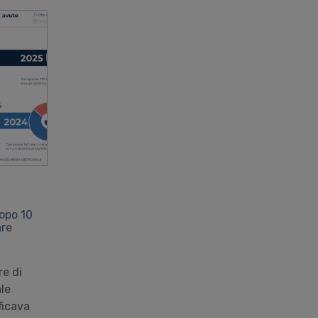
dopo 10
are
re di
le
ficava