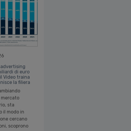
26
 advertising
iliardi di euro
il Video traina
inisce la filiera
cambiando
l mercato
rio, sta
 il modo in
rsone cercano
oni, scoprono