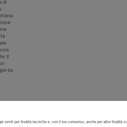
e di
,
etteria
zione
rime
ltà
ale.
ccio
e. Il
 un
gie da
ie simili per finalità tecniche e, con il tuo consenso, anche per altre finalità 