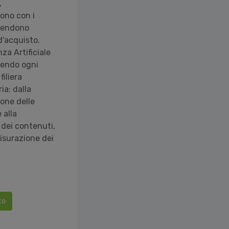
,
cono con i
rendono
d'acquisto.
nza Artificiale
nendo ogni
filiera
ia: dalla
ione delle
alla
 dei contenuti,
misurazione dei
to