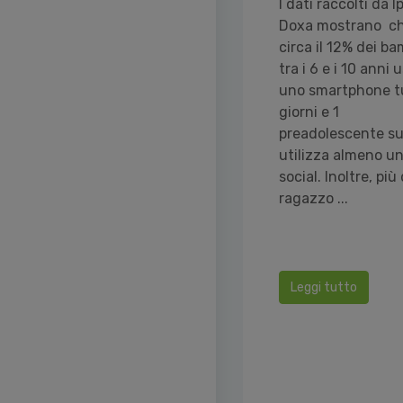
I dati raccolti da I
Doxa mostrano c
circa il 12% dei ba
tra i 6 e i 10 anni 
uno smartphone tu
giorni e 1
preadolescente su
utilizza almeno u
social. Inoltre, più 
ragazzo ...
Leggi tutto