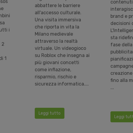
psos
contenuti
abbattere le barriere
he
interagis
all'accesso culturale.
mbini
brand e p
Una visita immersiva
usa
decisioni 
che riporta in vita la
tti i
L'Intellige
Milano medievale
sta ridefi
attraverso la realtà
 2
fase della 
virtuale. Un videogioco
n
pubblicitar
su Roblox che insegna ai
di 1
pianificaz
più giovani concetti
campagne 
come inflazione,
creazione
risparmio, rischio e
fino alla 
sicurezza informatica....
...
Leggi tutto
Leggi tut