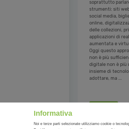
soprattutto parlar
strumenti: siti web
social media, bigli
online, digitalizza
delle collezioni, p
applicazioni di rea
aumentata e virtu
Oggi questo appro
non è più sufficient
digitale non è più
insieme di tecnolo
adottare, ma ...
Leggi tutto
Informativa
Noi e terze parti selezionate utilizziamo cookie o tecnolog