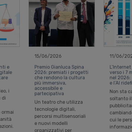
15/06/2026
11/06/20
nti e
Premio Gianluca Spina
L’Internet
gitale
2026: premiati i progetti
verso i 7 m
tare
che rendono la cultura
nel 2026: 
più immersiva,
e l’AI ridef
accessibile e
eo, i
Non sta 
partecipativa
 di
soltanto i
Un teatro che utilizza
pubblicita
tecnologie digitali,
o ormai
cambiando
percorsi multisensoriali
ianità
cui le pe
e nuovi modelli
zioni.
informazi
organizzativi per