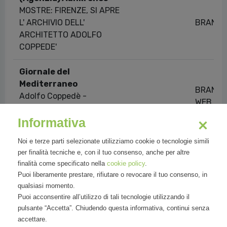
MOSTRE: FIRENZE, SI APRE
L' ARCHIVIO DELL'
BRAND
ARCHITETTO ADOLFO
COPPEDE'
Giornale del
Mediterraneo
BRAND
Adolfo Coppedè -
WEB
Tradizione locale e respiro
Informativa
internazionale
Noi e terze parti selezionate utilizziamo cookie o tecnologie simili
Giornale dItalia
per finalità tecniche e, con il tuo consenso, anche per altre
Adolfo Coppedè, una
BRAND
finalità come specificato nella
cookie policy
.
mostra all'Archivio di
Puoi liberamente prestare, rifiutare o revocare il tuo consenso, in
WEB
Stato dedicata al celebre
qualsiasi momento.
architetto fiorentino
Puoi acconsentire all’utilizzo di tali tecnologie utilizzando il
pulsante “Accetta”. Chiudendo questa informativa, continui senza
accettare.
Showing 1 to 10 of 50 entries