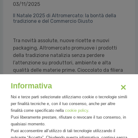
03/11/2025
Il Natale 2025 di Altromercato: la bontà della
tradizione e del Commercio Giusto
Tra novità assolute, nuove ricette e nuovi
packaging, Altromercato promuove i prodotti
della tradizione natalizia senza perdere
l’attenzione su produttori, ambiente e alta
qualità delle materie prime. Cioccolato da filiera
etica, infusi e tè da organizzazioni di produttori
Informativa
che si impegnano nella tutela dell’ambiente,
nella lotta al cambiamento c...
Noi e terze parti selezionate utilizziamo cookie o tecnologie simili
per finalità tecniche e, con il tuo consenso, anche per altre
Francesco Sicchiero per Altromercato
finalità come specificato nella
cookie policy
.
Puoi liberamente prestare, rifiutare o revocare il tuo consenso, in
Leggi tutto
qualsiasi momento.
Puoi acconsentire all’utilizzo di tali tecnologie utilizzando il
pulsante “Accetta”. Chiudendo questa informativa, continui senza