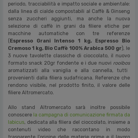
periodo, tracciabilità e impatto sociale e ambientale:
dalla linea di cialde compostabili al Caffè & Ginseng
senza zuccheri aggiunti, ma anche la nuova
selezione di caffè in grani da filiere etiche
per
macchine automatiche con tre referenze
(
Espresso Grani Intenso 1 kg, Espresso Bio
Cremoso 1 kg, Bio Caffè 100% Arabica 500 gr
)
, le
3 nuove tavolette classiche di cioccolato, il nuovo
formato snack 20gr fondente e i due nuovi
rooibos
aromatizzati alla vaniglia e alla cannella,
tutti
provenienti dalla filiera sudafricana
. Referenze che
rendono visibile, nel prodotto finito, il valore delle
filiere Altromercato.
Allo stand Altromercato sarà inoltre
possibile
conoscere
la campagna di comunicazione firmata da
Iabicus
, dedicata alla filiera del cioccolato, insieme a
contenuti video che raccontano in modo
trasparente l’origine delle materie prime e il lavoro