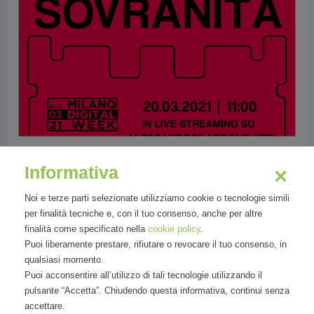
13/03/2021
Informativa
Sovranità digitale: appuntamento alla Milano
Digital Week
Noi e terze parti selezionate utilizziamo cookie o tecnologie simili
per finalità tecniche e, con il tuo consenso, anche per altre
finalità come specificato nella
cookie policy
.
L'appuntamento di sabato 20 marzo
Puoi liberamente prestare, rifiutare o revocare il tuo consenso, in
qualsiasi momento.
Alessandro nardone
Puoi acconsentire all’utilizzo di tali tecnologie utilizzando il
pulsante “Accetta”. Chiudendo questa informativa, continui senza
accettare.
Leggi tutto