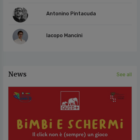
Antonino Pintacuda
Iacopo Mancini
News
See all