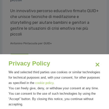
Un innovativo percorso educativo firmato QUID+
che unisce tecniche di meditazione e
storytelling per aiutare bambini e genitori a
gestire le situazioni di crisi emotiva nei più
piccoli
Antonino Pintacuda per QUID+
Read all
Privacy Policy
We and selected third parties use cookies or similar technologies
for technical purposes and, with your consent, for other purposes
as specified in the
cookie policy
.
You can freely give, deny, or withdraw your consent at any time.
Organizations
You can consent to the use of such technologies by using the
“Accept” button. By closing this notice, you continue without
accepting.