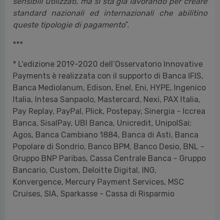
sensibili utilizzati, ma si sta già lavorando per creare
standard nazionali ed internazionali che abilitino
queste tipologie di pagamento
”.
***
* L'edizione 2019-2020 dell’Osservatorio Innovative
Payments è realizzata con il supporto di Banca IFIS,
Banca Mediolanum, Edison, Enel, Eni, HYPE, Ingenico
Italia, Intesa Sanpaolo, Mastercard, Nexi, PAX Italia,
Pay Replay, PayPal, Plick, Postepay, Sinergia - Iccrea
Banca, SisalPay, UBI Banca, Unicredit, UnipolSai;
Agos, Banca Cambiano 1884, Banca di Asti, Banca
Popolare di Sondrio, Banco BPM, Banco Desio, BNL -
Gruppo BNP Paribas, Cassa Centrale Banca - Gruppo
Bancario, Custom, Deloitte Digital, ING,
Konvergence, Mercury Payment Services, MSC
Cruises, SIA, Sparkasse - Cassa di Risparmio