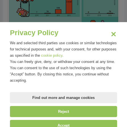
Privacy Policy
We and selected third parties use cookies or similar technologies
for technical purposes and, with your consent, for other purposes
as specified in the
cookie policy
.
You can freely give, deny, or withdraw your consent at any time.
You can consent to the use of such technologies by using the
“Accept” button. By closing this notice, you continue without
Areas
accepting.
Tecnologia
Find out more and manage cookies
Reject
©
Mirandola Comunicazione S.r.l.
| P.IVA IT09580130962 | Cap. Soc.
Accept