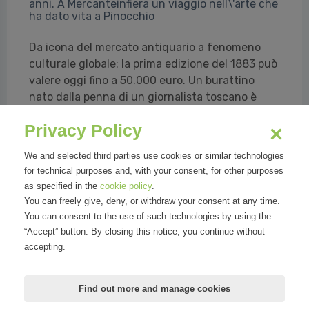
anni. A Mercanteinfiera un viaggio nell\'arte che
ha dato vita a Pinocchio
Da icona del mercato antiquario a fenomeno
culturale globale: la prima edizione del 1883 può
valere oggi fino a 50.000 euro. Un burattino
nato dalla penna di un giornalista toscano è
diventato il libro italiano più tradotto al mondo,
Privacy Policy
superando persino Dante.
We and selected third parties use cookies or similar technologies
for technical purposes and, with your consent, for other purposes
as specified in the
cookie policy
.
Read all
You can freely give, deny, or withdraw your consent at any time.
You can consent to the use of such technologies by using the
“Accept” button. By closing this notice, you continue without
accepting.
Find out more and manage cookies
Previous
«
10
11
12
13
14
15
16
17
18
19
20