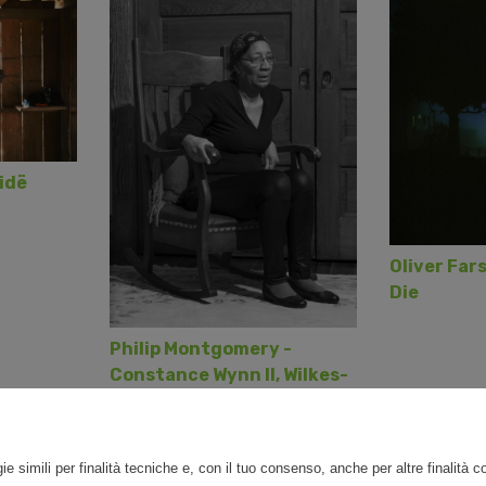
idë
Oliver Fars
Die
Philip Montgomery -
Constance Wynn II, Wilkes-
Barre, Pennsylvania, 2025
ie simili per finalità tecniche e, con il tuo consenso, anche per altre finalità 