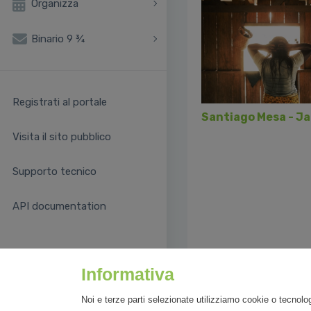
Organizza
Binario 9 ¾
Registrati al portale
Santiago Mesa - Ja
Visita il sito pubblico
Precedente
Supporto tecnico
API documentation
Informativa
Noi e terze parti selezionate utilizziamo cookie o tecnolog