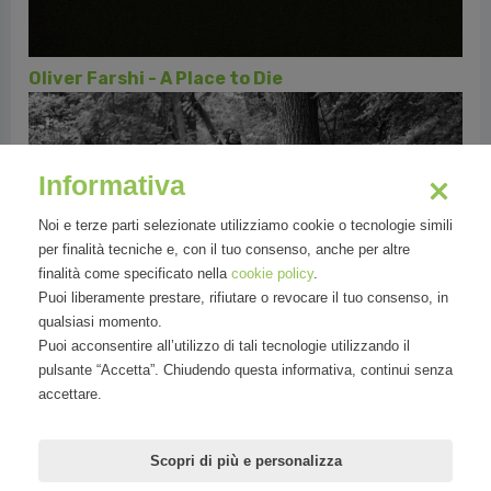
Oliver Farshi - A Place to Die
Informativa
Noi e terze parti selezionate utilizziamo cookie o tecnologie simili
per finalità tecniche e, con il tuo consenso, anche per altre
finalità come specificato nella
cookie policy
.
Puoi liberamente prestare, rifiutare o revocare il tuo consenso, in
qualsiasi momento.
Puoi acconsentire all’utilizzo di tali tecnologie utilizzando il
pulsante “Accetta”. Chiudendo questa informativa, continui senza
accettare.
Rebecca Kiger - A Town Derailed
Scopri di più e personalizza