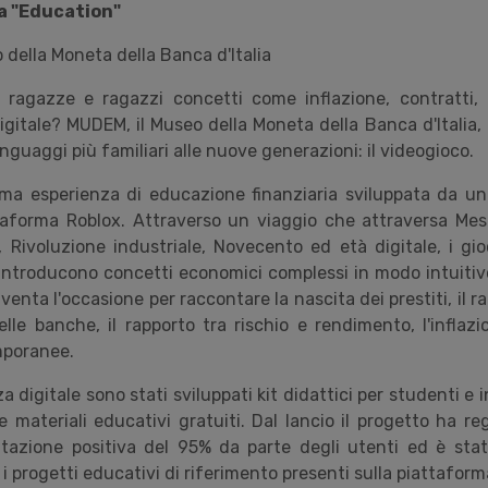
a "Education"
ella Moneta della Banca d'Italia
ragazze e ragazzi concetti come inflazione, contratti,
igitale? MUDEM, il Museo della Moneta della Banca d'Italia, 
inguaggi più familiari alle nuove generazioni: il videogioco.
ma esperienza di educazione finanziaria sviluppata da u
ttaforma Roblox. Attraverso un viaggio che attraversa Me
Rivoluzione industriale, Novecento ed età digitale, i gio
 introducono concetti economici complessi in modo intuitiv
venta l'occasione per raccontare la nascita dei prestiti, il ra
elle banche, il rapporto tra rischio e rendimento, l'inflaz
mporanee.
a digitale sono stati sviluppati kit didattici per studenti e 
e materiali educativi gratuiti. Dal lancio il progetto ha re
lutazione positiva del 95% da parte degli utenti ed è sta
i progetti educativi di riferimento presenti sulla piattaform