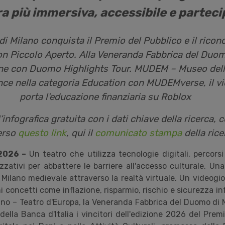
ra più immersiva, accessibile e parteci
 di Milano conquista il Premio del Pubblico e il rico
con Piccolo Aperto. Alla Veneranda Fabbrica del Duom
ne con Duomo Highlights Tour. MUDEM – Museo dell
ince nella categoria Education con MUDEMverse, il v
porta l'educazione finanziaria su Roblox
l’infografica gratuita con i dati chiave della ricerca, 
erso
questo link
, qui il
comunicato stampa
della ric
 2026 –
Un teatro che utilizza tecnologie digitali, percorsi
zzativi per abbattere le barriere all'accesso culturale. Un
a Milano medievale attraverso la realtà virtuale. Un videog
i concetti come inflazione, risparmio, rischio e sicurezza in
lano – Teatro d'Europa, la Veneranda Fabbrica del Duomo di
ella Banca d'Italia i vincitori dell'edizione 2026 del Prem