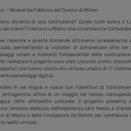
ur – Veneranda Fabbrica del Duomo di Milano
omo durante la sua costruzione? Quale ruolo aveva il L
o dei marmi? Com'era la Milano che circondava la Cattedrale
ur risponde a queste domande attraverso un'esperienza c
tuale, permettendo ai visitatori di attraversare oltre sei 
aesaggi urbani e momenti fondamentali della costruzione
Per realizzare il progetto sono stati coinvolti storici, storytelle
uppatori che hanno ricostruito un'area urbana di 17 chilome
e cento personaggi digitali.
nibile in sei lingue e nasce con l'obiettivo di trasformare
a protagonista attivo di un viaggio nel tempo, coniugando
gica. Oltre all'impatto culturale, il progetto presenta
una versione dedicata dell'esperienza sarà messa a disposi
nico di Milano e della Fondazione De Marchi per contribuire
la realtà virtuale.