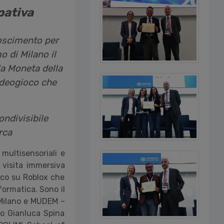
pativa
noscimento per
o di Milano il
a Moneta della
ideogioco che
condivisibile
erca
 multisensoriali e
a visita immersiva
ioco su Roblox che
formatica. Sono il
 Milano e MUDEM –
io Gianluca Spina