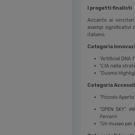
I progetti finalisti
Accanto ai vincitori
esempi significativi 
italiano.
Categoria Innovaz
“Artificial DNA 
“L’IA nella stra
“Duomo Highlig
Categoria Accessib
“Piccolo Aperto
“OPEN SKY”
IN
Ferrari»
“Un museo per 