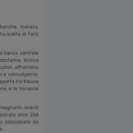
 banche, moneta,
ha scelto di farlo
na banca centrale
sopotamia, Antica
catori affrontano
o e coinvolgente.
pporto tra fiducia
ione e le minacce
insegnanti, eventi
gistrato oltre 256
to selezionato da
a.