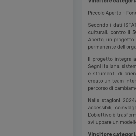
Vincitore categoria
Piccolo Aperto – Fon
Secondo i dati ISTAT,
culturali, contro i
Aperto, un progetto 
permanente dell'orga
Il progetto integra a
Segni Italiana, sistem
e strumenti di orien
creato un team intern
percorso di cambiame
Nelle stagioni 2024
accessibili, coinvo
L'obiettivo è trasfor
sviluppare un modello 
Vincitore categori