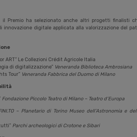
, il Premio ha selezionato anche altri progetti finalisti 
di innovazione digitale applicata alla valorizzazione del pa
ione
for ART
” Le Collezioni Crédit Agricole Italia
tegia di digitalizzazione
”
Veneranda Biblioteca Ambrosiana
hts Tour
”
Veneranda Fabbrica del Duomo di Milano
ilità
”
Fondazione Piccolo Teatro di Milano – Teatro d’Europa
FINI.TO – Planetario di Torino
Museo dell’Astronomia e dell
tutti”
Parchi archeologici di Crotone e Sibari