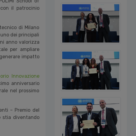
 POLIMI School of
con il patrocinio
itecnico di Milano
uno dei principali
gni anno valorizza
itale per ampliare
e generare impatto
orio Innovazione
cimo anniversario
rale nel prossimo
enti – Premio del
e stia diventando