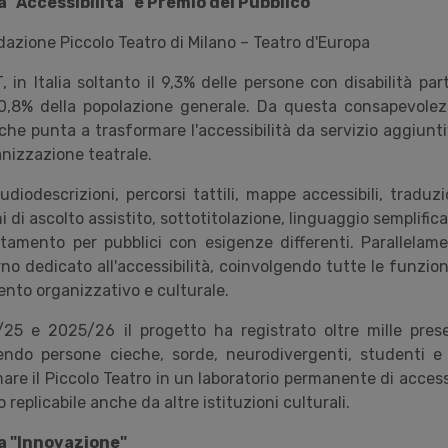
 "Accessibilità" e Premio del Pubblico
dazione Piccolo Teatro di Milano – Teatro d'Europa
 in Italia soltanto il 9,3% delle persone con disabilità par
l 30,8% della popolazione generale. Da questa consapevole
che punta a trasformare l'accessibilità da servizio aggiun
nizzazione teatrale.
udiodescrizioni, percorsi tattili, mappe accessibili, traduz
i di ascolto assistito, sottotitolazione, linguaggio semplificat
tamento per pubblici con esigenze differenti. Parallelame
o dedicato all'accessibilità, coinvolgendo tutte le funzion
nto organizzativo e culturale.
/25 e 2025/26 il progetto ha registrato oltre mille prese
lgendo persone cieche, sorde, neurodivergenti, studenti 
mare il Piccolo Teatro in un laboratorio permanente di accessi
replicabile anche da altre istituzioni culturali.
a "Innovazione"