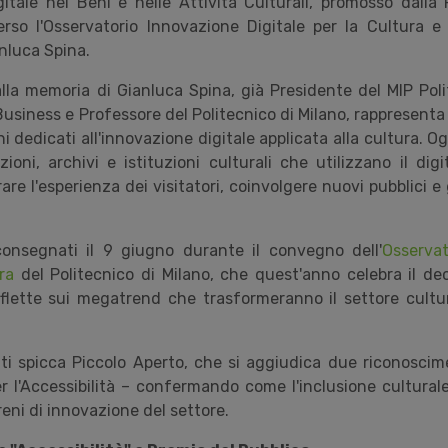
gitale nei Beni e nelle Attività Culturali, promosso dalla
so l'Osservatorio Innovazione Digitale per la Cultura e 
nluca Spina.
 alla memoria di Gianluca Spina, già Presidente del MIP Pol
siness e Professore del Politecnico di Milano, rappresenta 
ni dedicati all'innovazione digitale applicata alla cultura. O
ioni, archivi e istituzioni culturali che utilizzano il dig
iorare l'esperienza dei visitatori, coinvolgere nuovi pubblici 
consegnati il 9 giugno durante il convegno dell'
Osservat
ra
del Politecnico di Milano, che quest'anno celebra il de
riflette sui megatrend che trasformeranno il settore cultu
ati spicca Piccolo Aperto, che si aggiudica due riconoscim
r l'Accessibilità – confermando come l'inclusione cultural
reni di innovazione del settore.