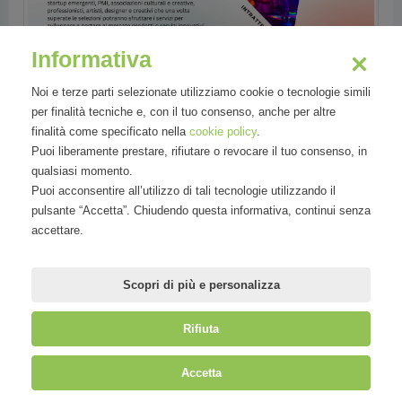
Informativa
Noi e terze parti selezionate utilizziamo cookie o tecnologie simili
per finalità tecniche e, con il tuo consenso, anche per altre
finalità come specificato nella
cookie policy
.
Puoi liberamente prestare, rifiutare o revocare il tuo consenso, in
qualsiasi momento.
Puoi acconsentire all’utilizzo di tali tecnologie utilizzando il
pulsante “Accetta”. Chiudendo questa informativa, continui senza
accettare.
Scopri di più e personalizza
Rifiuta
©
Mirandola Comunicazione S.r.l.
| P.IVA IT09580130962 | Cap. Soc.
Accetta
€30.000,00 i.v. | R.E.A. MI-2100137 |
Privacy
&
Cookie Policy