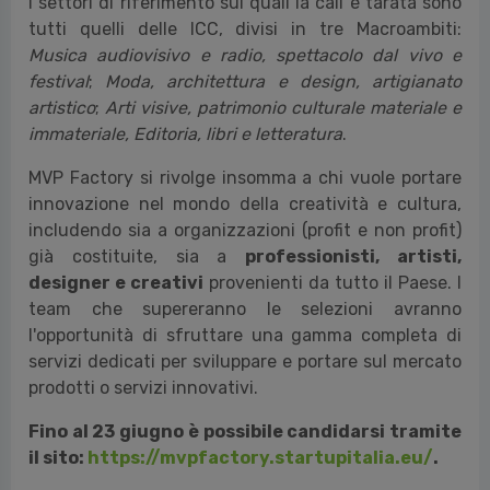
I settori di riferimento sui quali la call è tarata sono
tutti quelli delle ICC, divisi in tre Macroambiti:
Musica audiovisivo e radio, spettacolo dal vivo e
festival
;
Moda, architettura e design, artigianato
artistico
;
Arti visive, patrimonio culturale materiale e
immateriale, Editoria, libri e letteratura
.
MVP Factory si rivolge insomma a chi vuole portare
innovazione nel mondo della creatività e cultura,
includendo sia a organizzazioni (profit e non profit)
già costituite, sia a
professionisti, artisti,
designer e creativi
provenienti da tutto il Paese. I
team che supereranno le selezioni avranno
l'opportunità di sfruttare una gamma completa di
servizi dedicati per sviluppare e portare sul mercato
prodotti o servizi innovativi.
Fino al 23 giugno è possibile candidarsi tramite
il sito:
https://mvpfactory.startupitalia.eu/
.