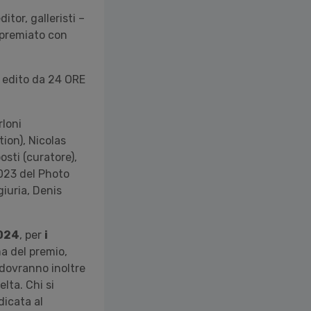
itor, galleristi –
 premiato con
 edito da 24 ORE
rloni
tion), Nicolas
sti (curatore),
2023 del Photo
giuria, Denis
2024
, per
i
a del premio,
i dovranno inoltre
elta. Chi si
dicata al