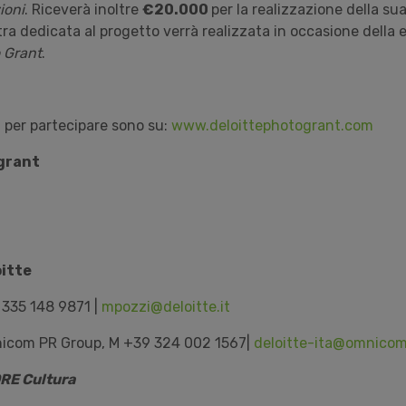
ioni
. Riceverà inoltre
€20.000
per la realizzazione della su
ra dedicata al progetto verrà realizzata in occasione della 
 Grant
.
i per partecipare sono su:
www.deloittephotogrant.com
grant
oitte
 335 148 9871 |
mpozzi@deloitte.it
nicom PR Group, M +39 324 002 1567|
deloitte-ita@omnico
RE Cultura