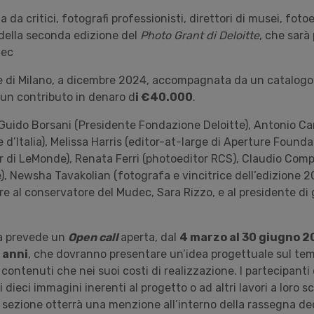
da critici, fotografi professionisti, direttori di musei, fotoed
e della seconda edizione del
Photo Grant di Deloitte
, che sarà
dec
e di Milano, a dicembre 2024, accompagnata da un catalogo
un contributo in denaro d
i €40.000
.
 Guido Borsani (Presidente Fondazione Deloitte), Antonio Ca
e d’Italia), Melissa Harris (editor-at-large di Aperture Founda
 di LeMonde), Renata Ferri (photoeditor RCS), Claudio Compo
e), Newsha Tavakolian (fotografa e vincitrice dell’edizione 
tre al conservatore del Mudec, Sara Rizzo, e al presidente di 
a prevede un
Open call
aperta, dal
4 marzo al 30 giugno 
 anni
, che dovranno presentare un’idea progettuale sul tem
i contenuti che nei suoi costi di realizzazione. I partecipant
i dieci immagini inerenti al progetto o ad altri lavori a loro sc
sezione otterrà una menzione all’interno della rassegna de