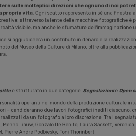
tere sulle molteplici direzioni che ognuno di noi potre
 propria vita
. Ogni scatto rappresenta in sé una finestra 
creative: attraverso la lente delle macchine fotografiche è p
a realtà visibile, ma anche le sfumature dell'immaginazione
itrice si aggiudicherà un contributo in denaro e la realizzazio
oto del Museo della Culture di Milano, oltre alla pubblicazi
ura.
oitte
è strutturato in due categorie:
Segnalazioni
e
Open ca
ersonalità operanti nel mondo della produzione culturale int
ri – candideranno due lavori fotografici inediti ciascuno, 
ealizzati da un fotografo a loro discrezione. Tra i segnalat
, Menno Liauw, Gonzalo De Benito, Laura Sackett, Veronica 
l, Pierre Andre Podbiesky, Toni Thorinbert.