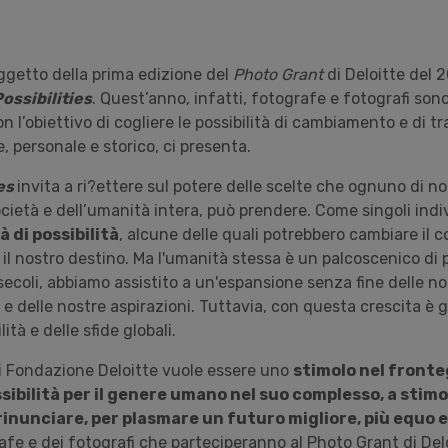
oggetto della prima edizione del
Photo Grant
di Deloitte del 
ossibilities
. Quest’anno, infatti, fotografe e fotografi son
n l’obiettivo di cogliere le possibilità di cambiamento e di 
, personale e storico, ci presenta.
ies
invita a ri?ettere sul potere delle scelte che ognuno di n
cietà e dell’umanità intera, può prendere. Come singoli indi
à di possibilità
, alcune delle quali potrebbero cambiare il c
il nostro destino. Ma l'umanità stessa è un palcoscenico di p
i secoli, abbiamo assistito a un'espansione senza fine delle 
 e delle nostre aspirazioni. Tuttavia, con questa crescita è 
ità e delle sfide globali.
i Fondazione Deloitte vuole essere uno
stimolo nel fronteg
ibilità per il genere umano nel suo complesso, a stimol
rinunciare, per plasmare un futuro migliore, più equo e
fe e dei fotografi che parteciperanno al Photo Grant di Delo