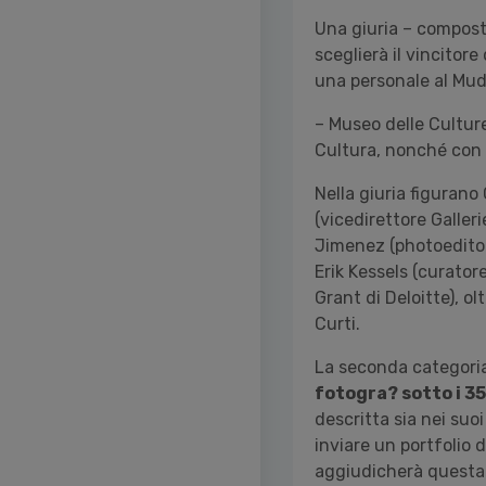
Una giuria – composta 
sceglierà il vincitor
una personale al Mu
– Museo delle Cultur
Cultura, nonché con 
Nella giuria figurano
(vicedirettore Galleri
Jimenez (photoeditor
Erik Kessels (curator
Grant di Deloitte), ol
Curti.
La seconda categori
fotogra? sotto i 35
descritta sia nei suo
inviare un portfolio d
aggiudicherà questa 