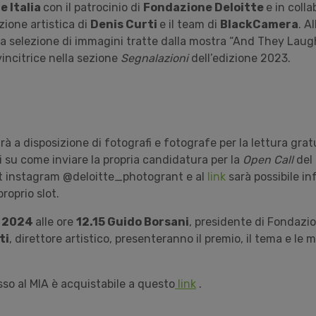
e Italia
con il patrocinio di
Fondazione Deloitte
e in coll
ezione artistica di
Denis Curti
e il team di
BlackCamera
. A
 selezione di immagini tratte dalla mostra “And They Laug
incitrice nella sezione
Segnalazioni
dell’edizione 2023.
rà a disposizione di fotografi e fotografe per la lettura gratu
i su come inviare la propria candidatura per la
Open Call
del
nt instagram @deloitte_photogrant e al
link
sarà possibile in
proprio slot.
e 2024
alle ore
12.15 Guido Borsani
, presidente di Fondazio
ti
, direttore artistico, presenteranno il premio, il tema e le m
resso al MIA è acquistabile a questo
link
.