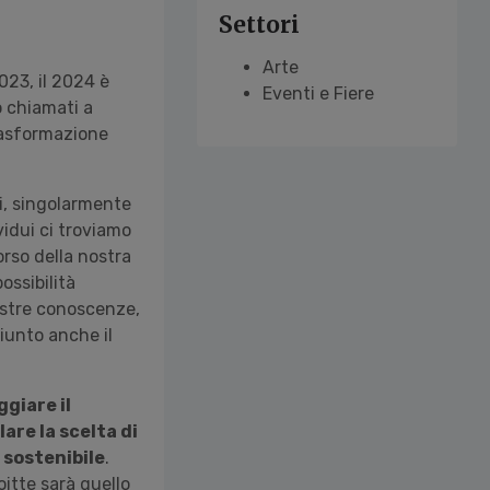
Settori
Arte
2023, il 2024 è
Eventi e Fiere
o chiamati a
trasformazione
oi, singolarmente
vidui ci troviamo
orso della nostra
ossibilità
nostre conoscenze,
giunto anche il
giare il
are la scelta di
 sostenibile
.
itte sarà quello