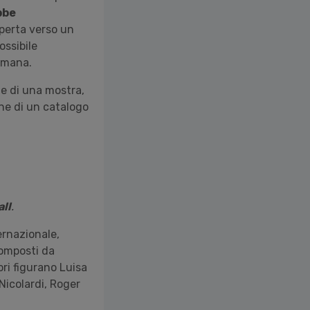
bbe
aperta verso un
ossibile
 umana.
ne di una mostra,
one di un catalogo
ll
.
ernazionale,
composti da
ori figurano Luisa
Nicolardi, Roger