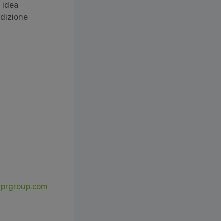
a idea
edizione
mprgroup.com