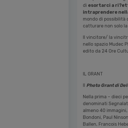
di
esortarci a ri?et
intraprendere nella
mondo di possibilità 
catturare non solo l
Il vincitore/ la vinc
nello spazio Mudec Ph
edito da 24 Ore Cult
IL GRANT
Il
Photo Grant di Del
Nella prima – dieci p
denominati Segnalato
almeno 40 immagini, r
Bondoni, Paul Ninson
Ballen, Francois Hebe