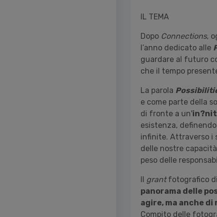
IL TEMA
Dopo
Connections
, 
l’anno dedicato alle
P
guardare al futuro co
che il tempo presente
La parola
Possibilit
e come parte della so
di fronte a un'
in?nit
esistenza, definendo 
infinite. Attraverso 
delle nostre capacità
peso delle responsabil
Il
grant
fotografico d
panorama delle poss
agire, ma anche di 
Compito delle fotogra