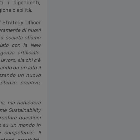
ti i dipendenti,
one o abilità.
 Strategy Officer
uramente di nuovi
ra società stiamo
ziato con la New
enza artificiale.
lavoro, sia chi c'è
ndo da un lato il
lizzando un nuovo
etenze creative,
ia, ma richiederà
ome Sustainability
rontare questioni
do su un mondo in
e competenze. Il