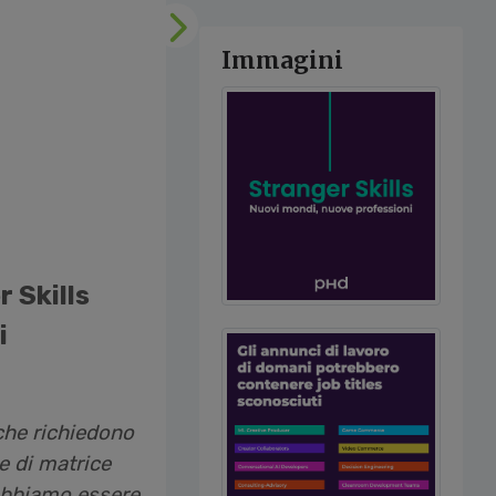
Successivo
Immagini
r Skills
i
 che richiedono
e di matrice
bbiamo essere