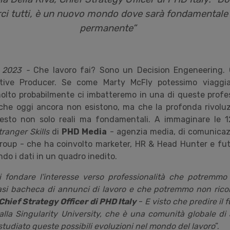
rarci tutti, è un nuovo mondo dove sarà fondamentale
permanente
”
 2023 -
Che lavoro fai? Sono un Decision Engeneering. 
ive Producer. Se come Marty McFly potessimo viaggia
olto probabilmente ci imbatteremo in una di queste profes
he oggi ancora non esistono, ma che la profonda rivoluz
esto non solo reali ma fondamentali. A immaginare le 12
tranger Skills
di
PHD Media
- agenzia media, di comunicaz
oup - che ha coinvolto marketer, HR & Head Hunter e futu
do i dati in un quadro inedito.
 fondare l'interesse verso professionalità che potremmo 
iasi bacheca di annunci di lavoro e che potremmo non ric
Chief Strategy Officer di PHD Italy
-
E visto che predire il fu
dalla Singularity University, che è una comunità globale d
tudiato queste possibili evoluzioni nel mondo del lavoro
”.