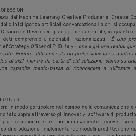
PROFESSIONI
zia dal Machine Learning Creative Producer al Creator Col
 delle intelligenze artificiali conversazionali a chi si occup
 Cleanroom Developer, già oggi fondamentale, in quanto è 
dati comprensibili, azionabili, razionalizzati. “
È una pro
hief Strategy Officer di PHD Italy -
che è già una realtà, qui
esente. Eppure abbiamo solo un professionista su quattro 
po di skill, mentre da parte di chi seleziona, siamo su uno
na capacità medio-bassa di riconoscere e utilizzare 
L FUTURO
erà in modo particolare nel campo della comunicazione e del
 citato sopra attraverso gli innovativi software di produzi
e più rapidamente e automaticamente nuove creativ
po di produzione, implementando modelli predittivi che ne