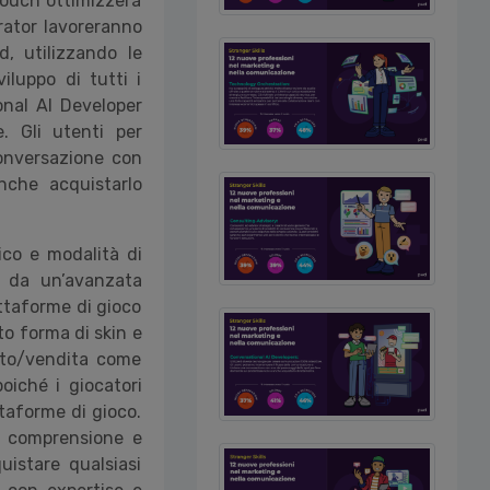
touch ottimizzerà
orator lavoreranno
d, utilizzando le
luppo di tutti i
onal AI Developer
. Gli utenti per
conversazione con
nche acquistarlo
ico e modalità di
i da un’avanzata
attaforme di gioco
tto forma di skin e
isto/vendita come
oiché i giocatori
ttaforme di gioco.
a comprensione e
uistare qualsiasi