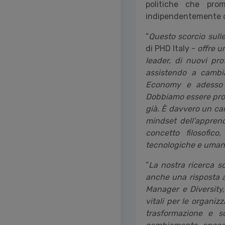
politiche che prom
indipendentemente dal
“
Questo scorcio sulle
di PHD Italy -
offre u
leader, di nuovi pro
assistendo a cambia
Economy e adesso tu
Dobbiamo essere pronti
già. È davvero un ca
mindset dell’appren
concetto filosofic
tecnologiche e uman
“
La nostra ricerca s
anche una risposta al
Manager e Diversity,
vitali per le organi
trasformazione e s