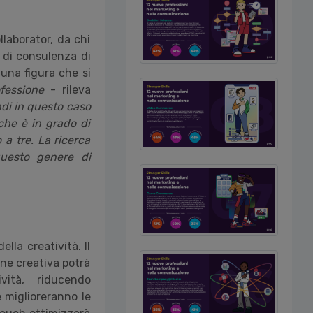
laborator, da chi
a di consulenza di
una figura che si
fessione
- rileva
ndi in questo caso
che è in grado di
 a tre. La ricerca
questo genere di
la creatività. Il
one creativa potrà
ità, riducendo
 miglioreranno le