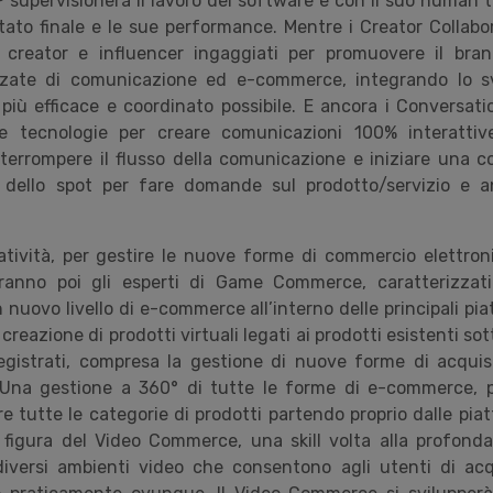
 supervisionerà il lavoro dei software e con il suo human 
ultato finale e le sue performance. Mentre i Creator Collab
 creator e influencer ingaggiati per promuovere il bran
zate di comunicazione ed e-commerce, integrando lo svi
iù efficace e coordinato possibile. E ancora i Conversati
se tecnologie per creare comunicazioni 100% interattive
terrompere il flusso della comunicazione e iniziare una 
 dello spot per fare domande sul prodotto/servizio e a
atività, per gestire le nuove forme di commercio elettron
anno poi gli esperti di Game Commerce, caratterizzat
 nuovo livello di e-commerce all’interno delle principali pi
 creazione di prodotti virtuali legati ai prodotti esistenti so
registrati, compresa la gestione di nuove forme di acqu
 Una gestione a 360° di tutte le forme di e-commerce, p
e tutte le categorie di prodotti partendo proprio dalle pia
figura del Video Commerce, una skill volta alla profond
iversi ambienti video che consentono agli utenti di acq