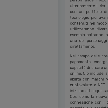
performance. Il MLCP
ulteriormente il ris
con un portfolio di
tecnologie più avan
contenuti nel modo p
utilizzeranno diver
esempio potranno in
uno dei personaggi
direttamente.
Nel campo delle cre
pagamento, emerger
capacità di creare un
online. Ciò include la
abilità con marchi 
criptovalute e NFT.
iniziano ad acquistar
Così come la nuova 
connessione con i d