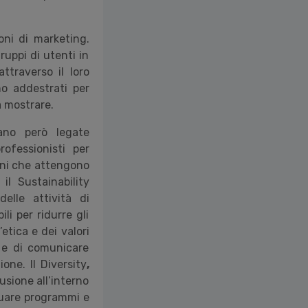
oni di marketing.
uppi di utenti in
ttraverso il loro
no addestrati per
a mostrare.
ano però legate
ofessionisti per
tioni che attengono
il Sustainability
elle attività di
li per ridurre gli
’etica e dei valori
i e di comunicare
ione. Il Diversity
,
usione all’interno
ttuare programmi e