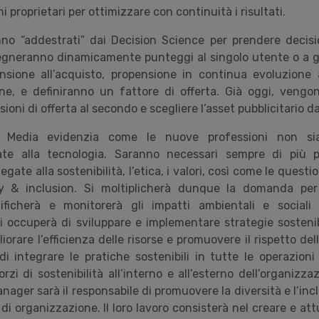
 proprietari per ottimizzare con continuità i risultati.
nno “addestrati” dai Decision Science per prendere decisi
egneranno dinamicamente punteggi al singolo utente o a gr
nsione all’acquisto, propensione in continua evoluzione a
e, e definiranno un fattore di offerta. Già oggi, vengo
ioni di offerta al secondo e scegliere l’asset pubblicitario d
 Media evidenzia come le nuove professioni non si
te alla tecnologia. Saranno necessari sempre di più pr
legate alla sostenibilità, l’etica, i valori, così come le ques
ity & inclusion. Si moltiplicherà dunque la domanda per 
ficherà e monitorerà gli impatti ambientali e sociali d
i occuperà di sviluppare e implementare strategie sostenibi
iorare l’efficienza delle risorse e promuovere il rispetto dell
di integrare le pratiche sostenibili in tutte le operazion
rzi di sostenibilità all’interno e all’esterno dell’organizzaz
nager sarà il responsabile di promuovere la diversità e l’incl
a di organizzazione. Il loro lavoro consisterà nel creare e a