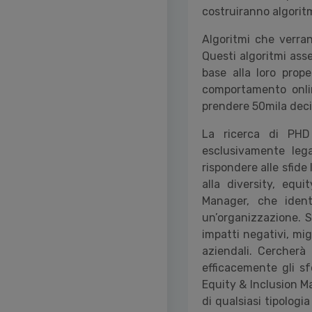
costruiranno algoritmi
Algoritmi che verra
Questi algoritmi ass
base alla loro prope
comportamento onlin
prendere 50mila decis
La ricerca di PHD
esclusivamente lega
rispondere alle sfide 
alla diversity, equ
Manager, che identi
un’organizzazione. S
impatti negativi, migl
aziendali. Cercherà 
efficacemente gli sfo
Equity & Inclusion Ma
di qualsiasi tipologi