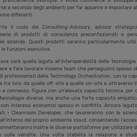
o praticamente ovunque. Il Video Commerce si svilupperà
rse a seconda degli ambienti per far apparire e impostare al
orme differenti.
nte il ruolo del Consulting-Advisory, advisor strategic
erie di prodotti di consulenza preconfezionati e person
le aziende. Questi prodotti saranno particolarmente utili 
 le funzioni esecutive.
e sarà quella legata all’interoperabilità delle tecnologie 
ere e fare lavorare insieme team che perseguono spesso obie
i professionisti della Technology Orchestration, con la cap
e tra loro: da quelle off-site a quelle on-site e attraverso 
 e connesso. Figure con un’elevata capacità tecnica, per cr
ra tecnologie diverse, ma anche una forte capacità empatica
con interessi economici spesso in conflitto. Ancora legato
dati i Cleanroom Developer, che lavoreranno con le azien
i all’interno del proprio ambiente cloud, consentendo l’acces
nnetteranno inoltre le diverse piattaforme per utilizzare d
o sulle vendite. Una volta stabilita la relazione e studi