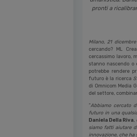
pronti a ricalib
Milano, 21 dicembre
cercando? ML Creat
cercassimo lavoro, m
stanno nascendo o c
potrebbe rendere pr
futuro è la ricerca
S
di Omnicom Media Gr
del settore, combinan
“
Abbiamo cercato di
futuro in una quals
Daniela Della Riva
,
siamo fatti aiutare 
innovazione, che ha s