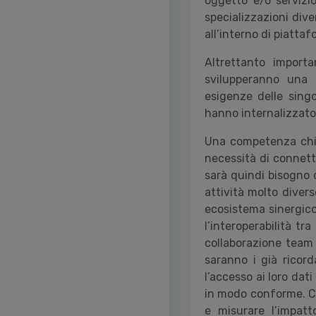
oggetto e/o servizi
specializzazioni dive
all’interno di piattaf
Altrettanto importa
svilupperanno una s
esigenze delle singo
hanno internalizzato
Una competenza chiav
necessità di connett
sarà quindi bisogno d
attività molto divers
ecosistema sinergico
l’interoperabilità t
collaborazione team 
saranno i già ricor
l’accesso ai loro dat
in modo conforme. Co
e misurare l’impatt