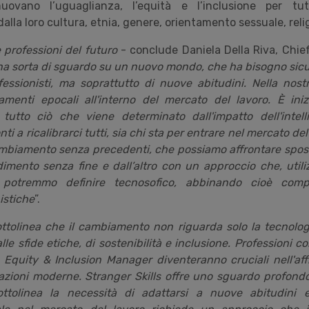
uovano l’uguaglianza, l’equità e l’inclusione per tut
la loro cultura, etnia, genere, orientamento sessuale, religi
 professioni del futuro
- conclude Daniela Della Riva, Chief
na sorta di sguardo su un nuovo mondo, che ha bisogno sic
fessionisti, ma soprattutto di nuove abitudini. Nella nost
menti epocali all'interno del mercato del lavoro. È ini
tto ciò che viene determinato dall'impatto dell'intellig
 a ricalibrarci tutti, sia chi sta per entrare nel mercato del 
mbiamento senza precedenti, che possiamo affrontare sposa
dimento senza fine e dall’altro con un approccio che, uti
o, potremmo definire tecnosofico, abbinando cioè comp
istiche
”.
ottolinea che il cambiamento non riguarda solo la tecnolog
le sfide etiche, di sostenibilità e inclusione. Professioni c
 Equity & Inclusion Manager diventeranno cruciali nell'aff
zzazioni moderne. Stranger Skills offre uno sguardo profon
ottolinea la necessità di adattarsi a nuove abitudini 