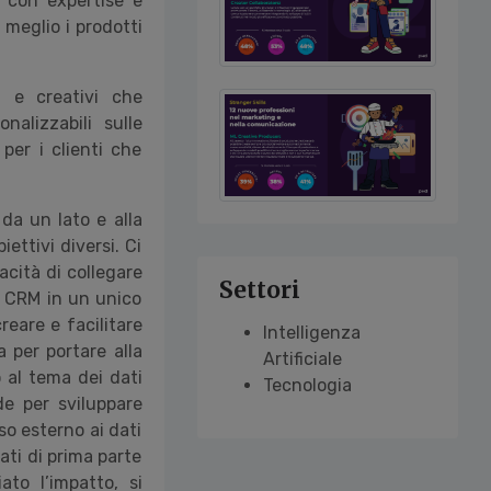
 con expertise e
 meglio i prodotti
i e creativi che
alizzabili sulle
per i clienti che
da un lato e alla
ttivi diversi. Ci
acità di collegare
Settori
il CRM in un unico
eare e facilitare
Intelligenza
 per portare alla
Artificiale
 al tema dei dati
Tecnologia
de per sviluppare
so esterno ai dati
ati di prima parte
ato l’impatto, si