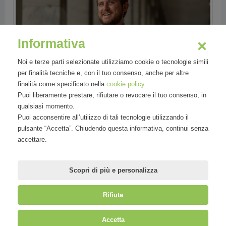
Informativa
Noi e terze parti selezionate utilizziamo cookie o tecnologie simili
per finalità tecniche e, con il tuo consenso, anche per altre
finalità come specificato nella
cookie policy
.
Puoi liberamente prestare, rifiutare o revocare il tuo consenso, in
qualsiasi momento.
Puoi acconsentire all’utilizzo di tali tecnologie utilizzando il
pulsante “Accetta”. Chiudendo questa informativa, continui senza
Settori
accettare.
Tecnologia
Scopri di più e personalizza
Rifiuta
©
Mirandola Comunicazione S.r.l.
| P.IVA IT09580130962 | Cap. Soc.
Accetta