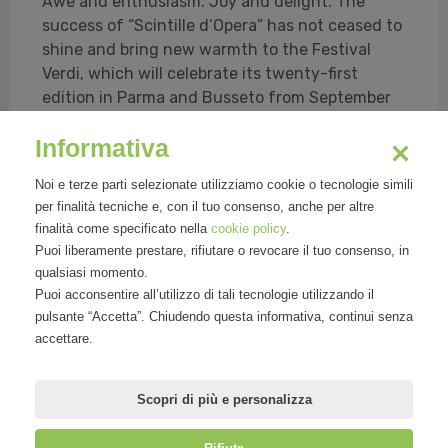
Awe and enthusiasm. Joy and delight. The
success of “Scintille d’Opera” has not ceased to
shine and bring new warmth to the Festival
Verdi, which will celebrate its twenty-first
edition in Parma and Busseto from September
24 to October 17 2021, making Verdi's music
Informativa
resound at Teatro Regio di Parma and diffusing
it out of the theatre, thanks to the sixth ...
Noi e terze parti selezionate utilizziamo cookie o tecnologie simili
per finalità tecniche e, con il tuo consenso, anche per altre
finalità come specificato nella
cookie policy
.
Puoi liberamente prestare, rifiutare o revocare il tuo consenso, in
Leggi tutto
qualsiasi momento.
Puoi acconsentire all’utilizzo di tali tecnologie utilizzando il
pulsante “Accetta”. Chiudendo questa informativa, continui senza
accettare.
Precedente
Successivo
«
1
»
Scopri di più e personalizza