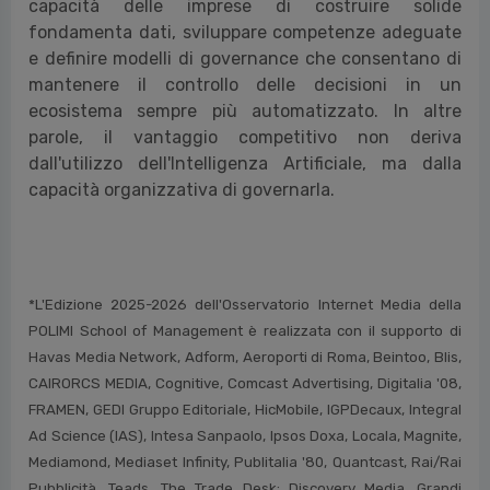
capacità delle imprese di costruire solide
fondamenta dati, sviluppare competenze adeguate
e definire modelli di governance che consentano di
mantenere il controllo delle decisioni in un
ecosistema sempre più automatizzato. In altre
parole, il vantaggio competitivo non deriva
dall'utilizzo dell'Intelligenza Artificiale, ma dalla
capacità organizzativa di governarla.
*L'Edizione 2025-2026 dell'Osservatorio Internet Media della
POLIMI School of Management è realizzata con il supporto di
Havas Media Network, Adform, Aeroporti di Roma, Beintoo, Blis,
CAIRORCS MEDIA, Cognitive, Comcast Advertising, Digitalia '08,
FRAMEN, GEDI Gruppo Editoriale, HicMobile, IGPDecaux, Integral
Ad Science (IAS), Intesa Sanpaolo, Ipsos Doxa, Locala, Magnite,
Mediamond, Mediaset Infinity, Publitalia '80, Quantcast, Rai/Rai
Pubblicità, Teads, The Trade Desk; Discovery Media, Grandi