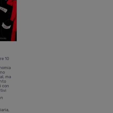
tre 10
onomia
ono
ial, ma
ento
i con
tivi
un
aria,