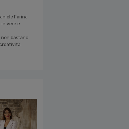
aniele Farina
 in vere e
a non bastano
creatività.