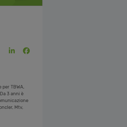
te per TBWA,
Da 3 anni è
 comunicazione
ncler, Mtv,