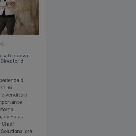
24
osato nuova
Director di
perienza di
nni in
 e vendite e
mportante
nterna
a, da Sales
 Chief
 Solutions, ora