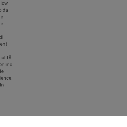
llow
o da
 e
he
di
enti
ialitÃ
online
le
ience.
In