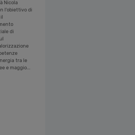
à Nicola
n l'obiettivo di
il
amento
iale di
ul
lorizzazione
petenze
inergia tra le
ee e maggio...