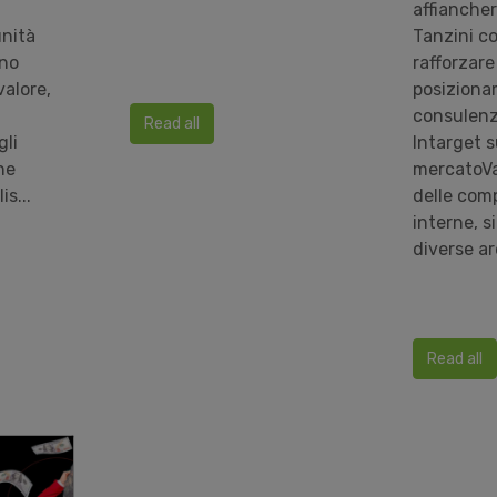
affiancher
unità
Tanzini co
nno
rafforzare 
alore,
posizion
consulenz
Read all
gli
Intarget s
he
mercatoVa
s...
delle com
interne, s
diverse ar
Read all