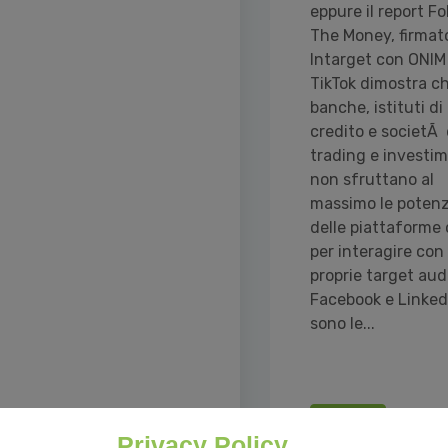
eppure il report Fo
The Money, firmat
Intarget con ONIM
TikTok dimostra c
banche, istituti di
credito e societÃ 
trading e investim
non sfruttano al
massimo le potenz
delle piattaforme 
per interagire con 
proprie target aud
Facebook e Linked
sono le...
Read all
Privacy Policy