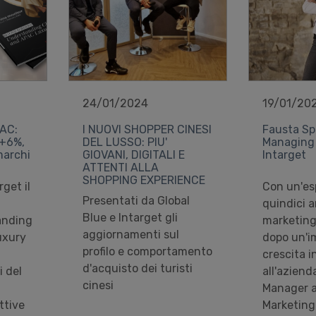
24/01/2024
19/01/20
PAC:
I NUOVI SHOPPER CINESI
Fausta Sp
 +6%,
DEL LUSSO: PIU'
Managing 
marchi
GIOVANI, DIGITALI E
Intarget
ATTENTI ALLA
SHOPPING EXPERIENCE
get il
Con un'es
Presentati da Global
quindici a
Blue e Intarget gli
anding
marketing
aggiornamenti sul
uxury
dopo un'i
profilo e comportamento
crescita i
d'acquisto dei turisti
i del
all'aziend
cinesi
Manager a
ttive
Marketing