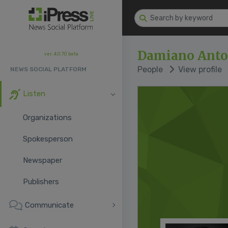
Damiano Anto
ver. 4.0.70 beta
People
View profile
NEWS SOCIAL PLATFORM
Listen
Organizations
Spokesperson
Newspaper
Publishers
Communicate