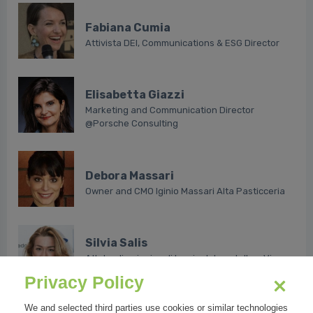
Fabiana Cumia
Attivista DEI, Communications & ESG Director
Elisabetta Giazzi
Marketing and Communication Director
@Porsche Consulting
Debora Massari
Owner and CMO Iginio Massari Alta Pasticceria
Silvia Salis
Atleta olimpionica di lancio del martello e Vice
Presidente CONI
Privacy Policy
We and selected third parties use cookies or similar technologies