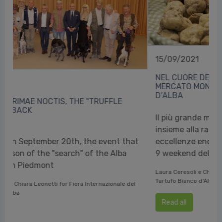
15/09/2021
NEL CUORE DELLA CITTÀ DI ALBA, TORNA IL
MERCATO MONDIALE DEL TARTUFO BIANCO
D’ALBA
Il più grande mercato tartuficolo al mondo,
insieme alla rassegna AlbaQualità, con le sue
eccellenze enogastronomiche, protagonisti nei
9 weekend della Fiera
Laura Ceresoli e Chiara Leonetti per Fiera Internazionale del
Tartufo Bianco d'Alba
Read all