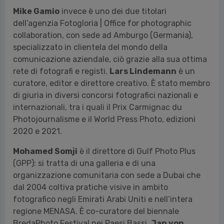
rete di fotografi e registi.
Lars Lindemann
è un
curatore, editor e direttore creativo. È stato membro
di giuria in diversi concorsi fotografici nazionali e
internazionali, tra i quali il Prix Carmignac du
Photojournalisme e il World Press Photo, edizioni
2020 e 2021.
Mohamed Somji
è il direttore di Gulf Photo Plus
(GPP): si tratta di una galleria e di una
organizzazione comunitaria con sede a Dubai che
dal 2004 coltiva pratiche visive in ambito
fotografico negli Emirati Arabi Uniti e nell’intera
regione MENASA. È co-curatore del biennale
BredaPhoto Festival nei Paesi Bassi.
Jan von
Holleben
è fotografo e Direttore di Kids
Photography, vive e lavora tra Parigi (Francia) e
Berlino (Germania). I suoi lavori sono stati esposti in
tutto il mondo e hanno vinto prestigiosi premi. Ha
pubblicato più di 20 libri per bambini e libri d’artista,