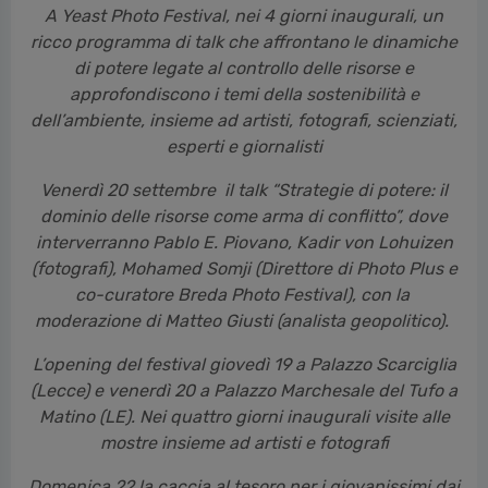
Venerdì 20 settembre il talk “Strategie di potere: il
dominio delle risorse come arma di conflitto”, dove
interverranno Pablo E. Piovano, Kadir von Lohuizen
(fotografi), Mohamed Somji (Direttore di Photo Plus e
co-curatore Breda Photo Festival), con la
moderazione di Matteo Giusti (analista geopolitico).
L’opening del festival giovedì 19 a Palazzo Scarciglia
(Lecce) e venerdì 20 a Palazzo Marchesale del Tufo a
Matino (LE). Nei quattro giorni inaugurali visite alle
mostre insieme ad artisti e fotografi
Domenica 22 la caccia al tesoro per i giovanissimi dai
5 ai 12 anni
Milano, 19 settembre - Il cibo può essere un’arma. Il
controllo delle risorse uno strumento. L’Ucraina,
Gaza, i tanti conflitti dimenticati del continente