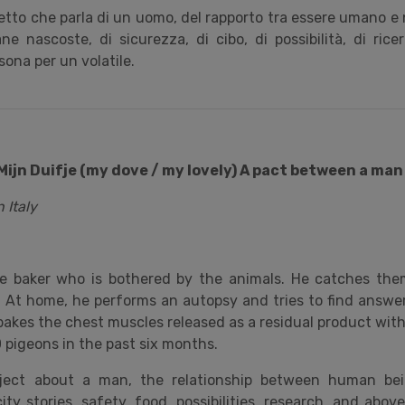
tto che parla di un uomo, del rapporto tra essere umano e n
ane nascoste, di sicurezza, di cibo, di possibilità, di ric
sona per un volatile.
Mijn Duifje (my dove / my lovely) A pact between a man
 Italy
e baker who is bothered by the animals. He catches the
s. At home, he performs an autopsy and tries to find answer
bakes the chest muscles released as a residual product with
pigeons in the past six months.
ject about a man, the relationship between human bei
y stories, safety, food, possibilities, research, and above