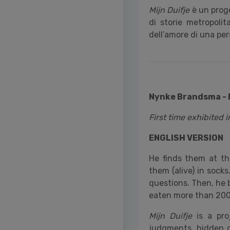
Mijn Duifje
è un proge
di storie metropolit
dell’amore di una per
Nynke Brandsma -
First time exhibited in
ENGLISH VERSION
He finds them at th
them (alive) in sock
questions. Then, he 
eaten more than 200 
Mijn Duifje
is a pro
judgments, hidden cit