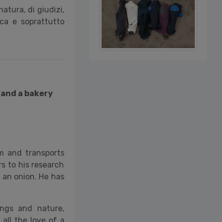
atura, di giudizi,
erca e soprattutto
 and a bakery
m and transports
s to his research
 an onion. He has
ngs and nature,
 all the love of a