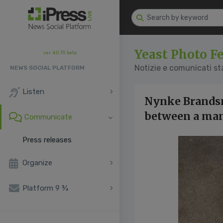
Yeast Photo Fe
ver. 4.0.70 beta
Notizie e comunicati s
NEWS SOCIAL PLATFORM
Listen
Nynke Brandsma
between a man
Communicate
Press releases
Organize
Platform 9 ¾