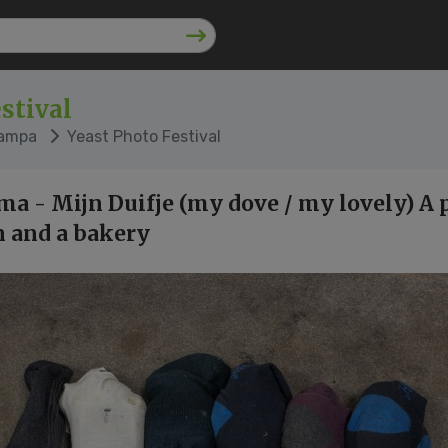
stival
tampa
Yeast Photo Festival
 - Mijn Duifje (my dove / my lovely) A 
 and a bakery