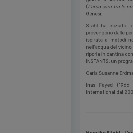
(
L'arco sarà tra le n
Genesi.
Stahl ha iniziato r
provengono dalle peri
ispirata ai metodi n
nell’acqua del vicino
riporla in cantina con
INSTANTS, un progra
Carla Susanne Erdman
Inas Fayed (1966, 
International dal 200
Henrike Stahl -
L’a