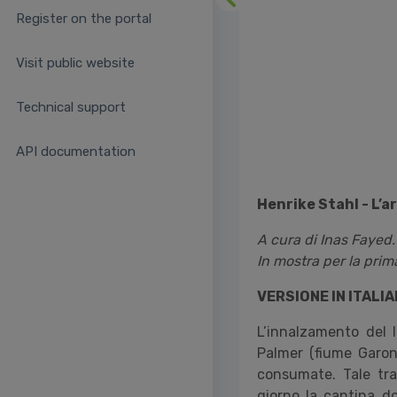
Previous
Register on the portal
Visit public website
Technical support
API documentation
Henrike Stahl -
L’a
A cura di Inas Fayed.
In mostra per la prima
VERSIONE IN ITALI
L’innalzamento del 
Palmer (fiume Garonn
consumate. Tale tr
giorno la cantina do