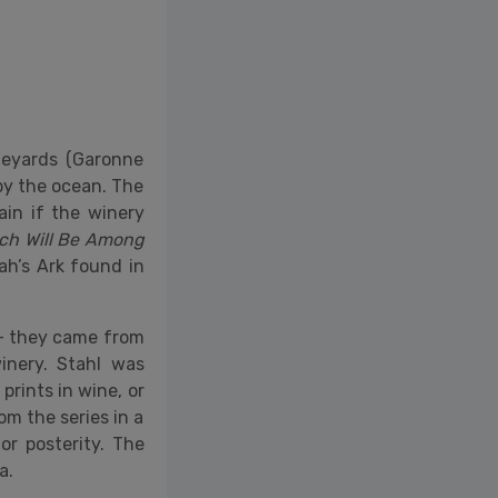
ineyards (Garonne
 by the ocean. The
ain if the winery
rch Will Be Among
ah’s Ark found in
 – they came from
inery. Stahl was
prints in wine, or
om the series in a
or posterity.
The
a.