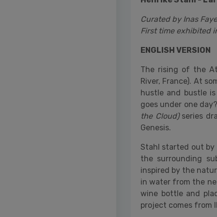
Curated by Inas Faye
First time exhibited in
ENGLISH VERSION
The rising of the A
River, France). At so
hustle and bustle i
goes under one day?
the Cloud)
series dr
Genesis.
Stahl started out b
the surrounding su
inspired by the natur
in water from the nei
wine bottle and plac
project comes from 