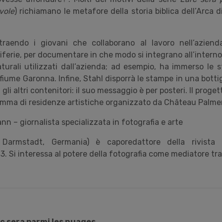
uvole
) richiamano le metafore della storia biblica dell’Arca d
itraendo i giovani che collaborano al lavoro nell’azien
ferie, per documentare in che modo si integrano all’interno 
aturali utilizzati dall’azienda; ad esempio, ha immerso le 
 fiume Garonna. Infine, Stahl disporrà le stampe in una bottigl
 gli altri contenitori: il suo messaggio è per posteri. Il prog
mma di residenze artistiche organizzato da Château Palmer
n – giornalista specializzata in fotografia e arte
Darmstadt, Germania) è caporedattore della rivista L
3. Si interessa al potere della fotografia come mediatore tra
rc sera parmi les nuages