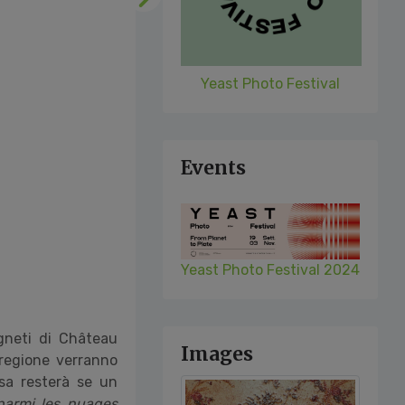
Following
Yeast Photo Festival
Events
Yeast Photo Festival 2024
igneti di Château
Images
 regione verranno
sa resterà se un
parmi les nuages