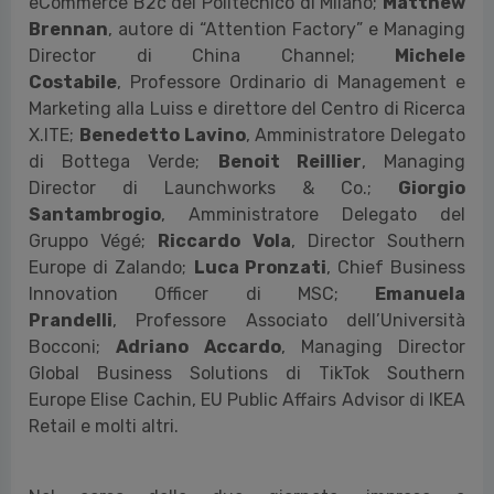
eCommerce B2c del Politecnico di Milano;
Matthew
Brennan
, autore di “Attention Factory” e Managing
Director di China Channel;
Michele
Costabile
,
Professore Ordinario di Management e
Marketing alla Luiss e direttore del Centro di Ricerca
X.ITE;
Benedetto Lavino
, Amministratore Delegato
di Bottega Verde;
Benoit Reillier
,
Managing
Director di Launchworks & Co.;
Giorgio
Santambrogio
,
Amministratore Delegato del
Gruppo Végé;
Riccardo Vola
,
Director Southern
Europe di Zalando;
Luca Pronzati
, Chief Business
Innovation Officer di MSC;
Emanuela
Prandelli
,
Professore Associato dell’Università
Bocconi;
Adriano Accardo
, Managing Director
Global Business Solutions di TikTok Southern
Europe
Elise Cachin
, EU Public Affairs Advisor di IKEA
Retail e
molti altri.