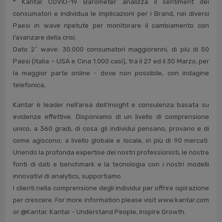
* Kantar COVID-19 Barometer analizza il sentiment dei
consumatori e individua le implicazioni per i
Brand, nei diversi
Paesi in wave ripetute per monitorare il cambiamento con
l’avanzare della crisi.
Dato 2^ wave: 30.000 consumatori maggiorenni, di più di 50
Paesi (Italia – USA e Cina 1.000 casi),
tra il 27 ed il 30 Marzo, per
la maggior parte online - dove non possibile, con indagine
telefonica,
Kantar è leader nell’area dell’insight e consulenza basata su
evidenze effettive. Disponiamo di un
livello di comprensione
unico, a 360 gradi, di cosa gli individui pensano, provano e di
come agiscono;
a livello globale e locale, in più di 90 mercati.
Unendo la profonda expertise dei nostri professionisti, le
nostre
fonti di dati e benchmark e la tecnologia con i nostri modelli
innovativi di analytics, supportiamo
i clienti nella comprensione degli individui per offrire ispirazione
per crescere. For more information
please visit www.kantar.com
or @Kantar.
Kantar - Understand People, Inspire Growth.