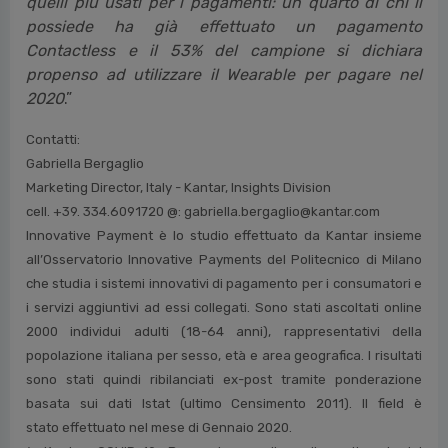
quelli più usati per i pagamenti: un quarto di chi li
possiede ha già effettuato un pagamento
Contactless e il 53% del campione si dichiara
propenso ad utilizzare il Wearable per pagare nel
2020
.”
Contatti:
Gabriella Bergaglio
Marketing Director, Italy - Kantar, Insights Division
cell. +39. 334.6091720 @: gabriella.bergaglio@kantar.com
Innovative Payment è lo studio effettuato da Kantar insieme
all’Osservatorio Innovative Payments
del Politecnico di Milano
che studia i sistemi innovativi di pagamento per i consumatori e
i servizi
aggiuntivi ad essi collegati. Sono stati ascoltati online
2000 individui adulti (18-64 anni),
rappresentativi della
popolazione italiana per sesso, età e area geografica. I risultati
sono stati quindi
ribilanciati ex-post tramite ponderazione
basata sui dati Istat (ultimo Censimento 2011). Il field è
stato
effettuato nel mese di Gennaio 2020.