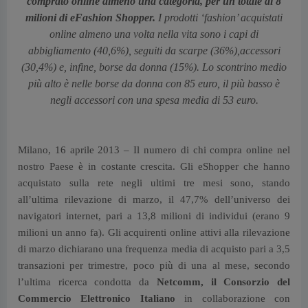
comprato online almeno una categoria, per un totale di 8
milioni di eFashion Shopper.
I prodotti ‘fashion’ acquistati
online almeno una volta nella vita sono i capi di
abbigliamento (40,6%), seguiti da scarpe (36%),accessori
(30,4%) e, infine, borse da donna (15%). Lo scontrino medio
più alto è nelle borse da donna con 85 euro, il più basso è
negli accessori con una spesa media di 53 euro.
Milano, 16 aprile 2013 – Il numero di chi compra online nel
nostro Paese è in costante crescita. Gli eShopper che hanno
acquistato sulla rete negli ultimi tre mesi sono, stando
all’ultima rilevazione di marzo, il 47,7% dell’universo dei
navigatori internet, pari a 13,8 milioni di individui (erano 9
milioni un anno fa). Gli acquirenti online attivi alla rilevazione
di marzo dichiarano una frequenza media di acquisto pari a 3,5
transazioni per trimestre, poco più di una al mese, secondo
l’ultima ricerca condotta da
Netcomm, il Consorzio del
Commercio Elettronico Italiano
in collaborazione con