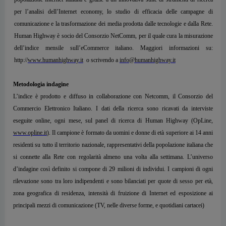
per l’analisi dell’Internet economy, lo studio di efficacia delle campagne di
comunicazione e la trasformazione dei media prodotta dalle tecnologie e dalla Rete.
Human Highway è socio del Consorzio NetComm, per il quale cura la misurazione
dell’indice mensile sull’eCommerce italiano. Maggiori informazioni su:
http://
www.humanhighway.it
o scrivendo a
info@humanhighway.it
Metodologia indagine
L’indice è prodotto e diffuso in collaborazione con Netcomm, il Consorzio del
Commercio Elettronico Italiano. I dati della ricerca sono ricavati da interviste
eseguite online, ogni mese, sul panel di ricerca di Human Highway (OpLine,
www.opline.it
). Il campione è formato da uomini e donne di età superiore ai 14 anni
residenti su tutto il territorio nazionale, rappresentativi della popolazione italiana che
si connette alla Rete con regolarità almeno una volta alla settimana. L’universo
d’indagine così definito si compone di 29 milioni di individui. I campioni di ogni
rilevazione sono tra loro indipendenti e sono bilanciati per quote di sesso per età,
zona geografica di residenza, intensità di fruizione di Internet ed esposizione ai
principali mezzi di comunicazione (TV, nelle diverse forme, e quotidiani cartacei)