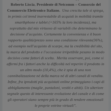
Roberto Liscia
,
Presidente di Netcomm – Consorzio del
Commercio Elettronico Italiano.
Una crescita tale si spiega,
in primis col trend inarrestabile di acquisti in mobilità tramite
smarthphone e tablet (+165% la loro incidenza), ma
soprattutto dal mix virtuoso di variabili che determinano la
decisione d’acquisto. Certamente la convenienza e il buon
rapporto qualità/prezzo sono una condizione rilevante(36%),
ad esempio nell’acquisto di scarpe, ma la credibilità del sito,
la marca del prodotto e l’occasione irripetibile pesano in modo
decisivo come fattori di scelta. Merita osservare, poi, come si
affermi fra i fattori anche la difficoltà nel reperire il prodotto in
un altro modo (10,4%), che è spia di una non
cannibalizzazione né della marca né di altri canali di vendita.
Infine, fra iprodotti più acquistati online primeggiano i capi di
abbigliamento (maglie, pantaloni, vestiti e abiti). Un ulteriore
segnale questo di interessante evoluzione del canale e di come
gli operatori siano sempre più in grado di rendere emozionali
le proprie vetrine virtuali”.