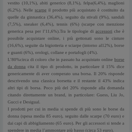
vestito (10,1%), abiti generico (8,1%), felpa(6,4%), maglioni
(6,2%). Nelle
scarpe
il prodotto più acquistato è costituito da
quelle da ginnastica (36,4%), seguito da stivali (9%), sandali
(7,5%), sneaker (6,4%), tennis (6%) (scarpe con menzione
generica pesa per l’11,6%).Tra le tipologie di
accessori
che è
possibile acquistare online, i più gettonati sono le cinture
(16,6%), seguite da bigiotteria e sciarpe (intorno al12%), borse
e guanti (6%), orologi, collane e portafogli (4%).
L’80%circa di coloro che in passato ha acquistato online
borse
da donna
cita il tipo di prodotto, in particolare il 15% dice
genericamente di aver comperato una borsa. Il 20% risponde
descrivendo una classica borsetta e il restante il 43% indica
altri tipi di borsa. Poco più del 20% risponde alla domanda
citando direttamente un brand, in particolare: Guess, Liu Jo,
Gucci e Desigual.
I prodotti per cui in media si spende di più sono le borse da
donna (spesa media 85 euro), seguito dalle scarpe (70 euro) e
dai capi di abbigliamento (65 euro). Per gli accessori si tende a
spendere in media l’ammontare più basso (circa 53 euro).