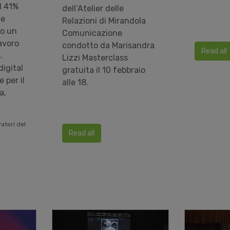
l 41%
dell’Atelier delle
le
Relazioni di Mirandola
no un
Comunicazione
lavoro
condotto da Marisandra
Read all
.
Lizzi Masterclass
digital
gratuita il 10 febbraio
 per il
alle 18.
a,
atori del
Read all