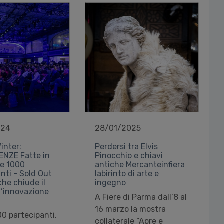
024
28/01/2025
inter:
Perdersi tra Elvis
ENZE Fatte in
Pinocchio e chiavi
tre 1000
antiche Mercanteinfiera
nti - Sold Out
labirinto di arte e
che chiude il
ingegno
l’innovazione
A Fiere di Parma dall’8 al
16 marzo la mostra
00 partecipanti,
collaterale “Apre e