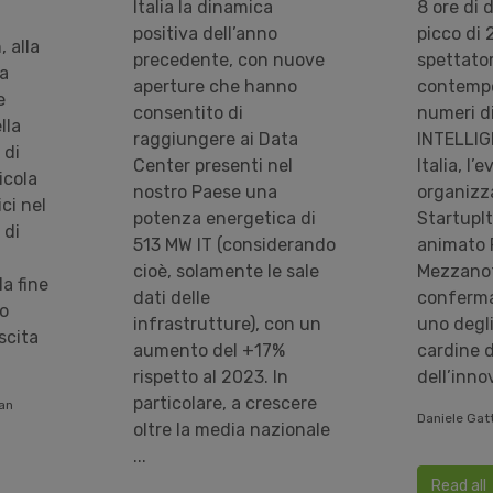
Italia la dinamica
8 ore di 
positiva dell’anno
picco di 
 alla
precedente, con nuove
spettator
a
aperture che hanno
contempo
e
consentito di
numeri d
lla
raggiungere ai Data
INTELLIG
 di
Center presenti nel
Italia, l’
icola
nostro Paese una
organizz
ci nel
potenza energetica di
StartupIt
 di
513 MW IT (considerando
animato 
cioè, solamente le sale
Mezzanot
a fine
dati delle
conferm
vo
infrastrutture), con un
uno degl
scita
aumento del +17%
cardine 
rispetto al 2023. In
dell’inno
particolare, a crescere
ian
Daniele Gatt
oltre la media nazionale
...
Read all