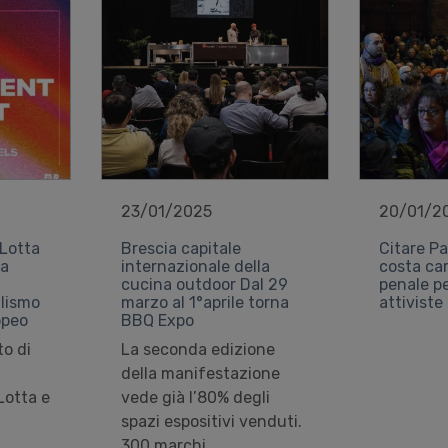
23/01/2025
20/01/2
 Lotta
Brescia capitale
Citare P
 a
internazionale della
costa ca
cucina outdoor Dal 29
penale p
alismo
marzo al 1°aprile torna
attivist
opeo
BBQ Expo
to di
La seconda edizione
della manifestazione
 Lotta e
vede già l’80% degli
spazi espositivi venduti.
300 marchi