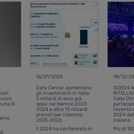
16/01/2025
18/12/2
n
Data Center, aumentano
SIOS24 W
 con
gli investimenti in Italia:
INTELLIG
 nuovo
5 miliardi di euro già
Italia Ol
nuta di
spesi nel biennio 2023-
partecipa
2024 e oltre 10 miliardi
l’evento 
previsti per il biennio
2024 del
 anno
2025-2026
italiana
Il 2024 ha confermato in
Più di 10
di