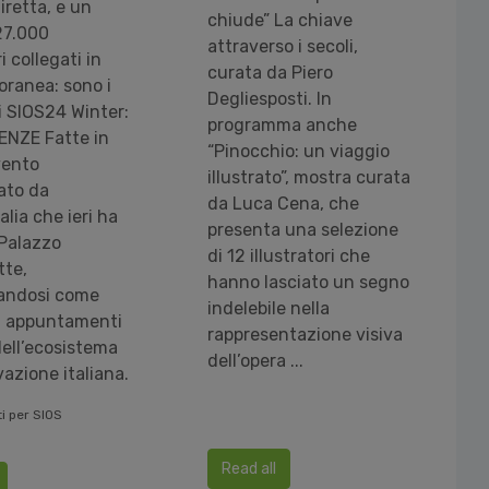
diretta, e un
chiude” La chiave
27.000
attraverso i secoli,
i collegati in
curata da Piero
ranea: sono i
Degliesposti. In
i SIOS24 Winter:
programma anche
ENZE Fatte in
“Pinocchio: un viaggio
evento
illustrato”, mostra curata
ato da
da Luca Cena, che
alia che ieri ha
presenta una selezione
Palazzo
di 12 illustratori che
te,
hanno lasciato un segno
andosi come
indelebile nella
i appuntamenti
rappresentazione visiva
dell’ecosistema
dell’opera ...
vazione italiana.
i per SIOS
Read all