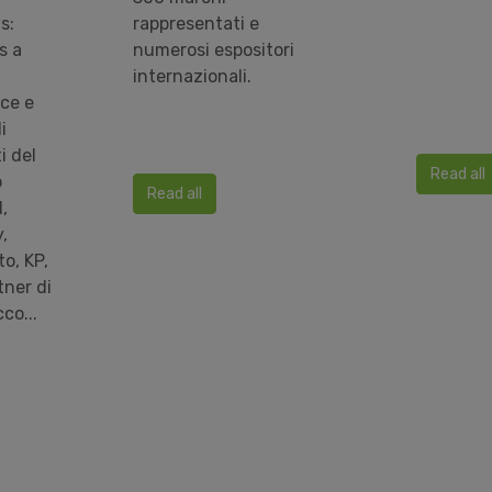
s:
rappresentati e
s a
numerosi espositori
internazionali.
sce e
i
i del
Read all
o
Read all
,
,
to, KP,
tner di
co...