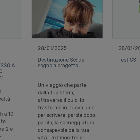
28/01/2025
28/01/2
Destinazione Sé: da
Test CS
ESSO A
sogno a progetto
E
ET
Un viaggio che parte
e
dalla tua storia,
ealtà
attraversa il buio, lo
trasforma in nuova luce
fra 10
per scrivere, parola dopo
ato
parola, la sceneggiatura
ra 2 e
consapevole della tua
–
vita. Un laboratorio