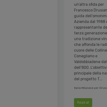
un’altra sfida per
Francesco Drusian,
guida dell’omonim
Azienda dal 1988 
rappresentante de
terza generazione
una tradizione vin
che affonda le radi
cuore delle Colline
Conegliano e
Valdobbiadene dall
dell‘800. L’obietti
principale della na
del progetto T...
Ilaria Milanese per Drus
Read all