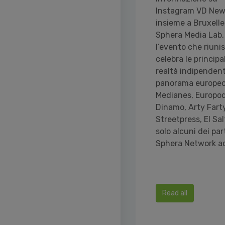
Instagram VD New
insieme a Bruxelle
Sphera Media Lab,
l’evento che riuni
celebra le principal
realtà indipendent
panorama europe
Medianes, Europod
Dinamo, Arty Farty
Streetpress, El Sal
solo alcuni dei par
Sphera Network ac
Read all