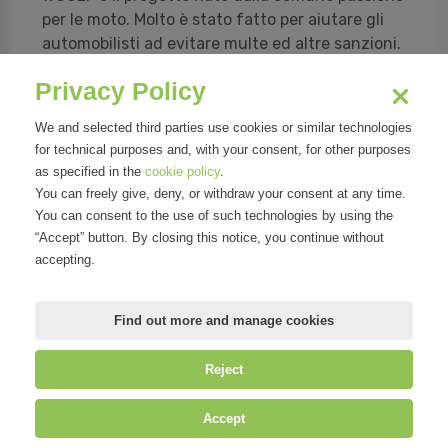
per le moto. Molto è stato fatto per aiutare gli
automobilisti ad evitare multe ed altre sanzioni.
Altrettanto non si può dire per il mondo delle
Privacy Policy
due ruote. Sappiamo quanto sia importante, in
moto, mantenere uno sguardo attento sulla
We and selected third parties use cookies or similar technologies
strada. Da motociclisti, abbiamo pensato ad una
for technical purposes and, with your consent, for other purposes
soluzione che fosse davve...
as specified in the
cookie policy
.
You can freely give, deny, or withdraw your consent at any time.
Netgrid SNC - Matteo Bissoli, Simone Camporeale, Federico
You can consent to the use of such technologies by using the
Tognetti
“Accept” button. By closing this notice, you continue without
accepting.
Read all
Find out more and manage cookies
Reject
©
Mirandola Comunicazione S.r.l.
| P.IVA IT09580130962 | Cap. Soc.
Accept
€30.000,00 i.v. | R.E.A. MI-2100137 |
Privacy
&
Cookie Policy