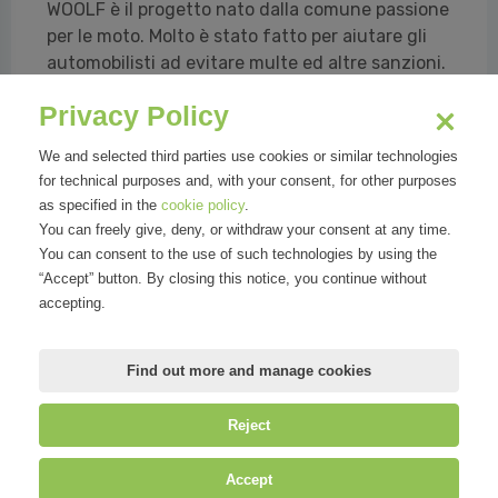
WOOLF è il progetto nato dalla comune passione
per le moto. Molto è stato fatto per aiutare gli
automobilisti ad evitare multe ed altre sanzioni.
Altrettanto non si può dire per il mondo delle
Privacy Policy
due ruote. Sappiamo quanto sia importante, in
moto, mantenere uno sguardo attento sulla
We and selected third parties use cookies or similar technologies
strada. Da motociclisti, abbiamo pensato ad una
for technical purposes and, with your consent, for other purposes
soluzione che fosse davve...
as specified in the
cookie policy
.
You can freely give, deny, or withdraw your consent at any time.
Netgrid SNC - Matteo Bissoli, Simone Camporeale, Federico
You can consent to the use of such technologies by using the
Tognetti
“Accept” button. By closing this notice, you continue without
accepting.
Read all
Find out more and manage cookies
Reject
©
Mirandola Comunicazione S.r.l.
| P.IVA IT09580130962 | Cap. Soc.
Accept
€30.000,00 i.v. | R.E.A. MI-2100137 |
Privacy
&
Cookie Policy