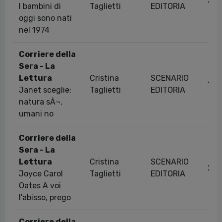
31/
I bambini di
Taglietti
EDITORIA
oggi sono nati
nel 1974
Corriere della
Sera - La
Lettura
Cristina
SCENARIO
10/
Janet sceglie:
Taglietti
EDITORIA
natura sÃ¬,
umani no
Corriere della
Sera - La
Lettura
Cristina
SCENARIO
25/
Joyce Carol
Taglietti
EDITORIA
Oates A voi
l'abisso, prego
Corriere della