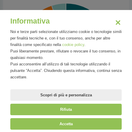
Informativa
Noi e terze parti selezionate utilizziamo cookie o tecnologie simili
per finalità tecniche e, con il tuo consenso, anche per altre
finalità come specificato nella
cookie policy
.
Puoi liberamente prestare, rifiutare o revocare il tuo consenso, in
qualsiasi momento.
Puoi acconsentire all’utilizzo di tali tecnologie utilizzando il
pulsante “Accetta”. Chiudendo questa informativa, continui senza
accettare.
Scopri di più e personalizza
Rifiuta
©
Mirandola Comunicazione S.r.l.
| P.IVA IT09580130962 | Cap. Soc.
Accetta
€30.000,00 i.v. | R.E.A. MI-2100137 |
Privacy
&
Cookie Policy