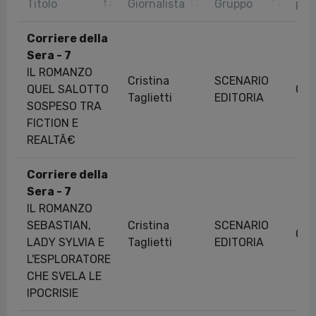
Titolo
Giornalista
Gruppo
pub
Corriere della
Sera - 7
IL ROMANZO
Cristina
SCENARIO
QUEL SALOTTO
08/
Taglietti
EDITORIA
SOSPESO TRA
FICTION E
REALTÃ€
Corriere della
Sera - 7
IL ROMANZO
SEBASTIAN,
Cristina
SCENARIO
05/
LADY SYLVIA E
Taglietti
EDITORIA
L'ESPLORATORE
CHE SVELA LE
IPOCRISIE