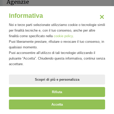
Agenzie
Informativa
APPEATIT
Noi e terze parti selezionate utilizziamo cookie o tecnologie simili
per finalità tecniche e, con il tuo consenso, anche per altre
finalità come specificato nella
cookie policy
.
Puoi liberamente prestare, rifiutare o revocare il tuo consenso, in
qualsiasi momento.
Organizzazioni
Puoi acconsentire all’utilizzo di tali tecnologie utilizzando il
pulsante “Accetta”. Chiudendo questa informativa, continui senza
accettare.
APPEATIT
Scopri di più e personalizza
Rifiuta
©
Mirandola Comunicazione S.r.l.
| P.IVA IT09580130962 | Cap. Soc.
Accetta
€30.000,00 i.v. | R.E.A. MI-2100137 |
Privacy
&
Cookie Policy