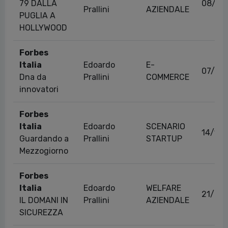
79 DALLA
08/07
Prallini
AZIENDALE
PUGLIA A
HOLLYWOOD
Forbes
Italia
Edoardo
E-
07/05
Dna da
Prallini
COMMERCE
innovatori
Forbes
Italia
Edoardo
SCENARIO
14/12
Guardando a
Prallini
STARTUP
Mezzogiorno
Forbes
Italia
Edoardo
WELFARE
21/09
IL DOMANI IN
Prallini
AZIENDALE
SICUREZZA