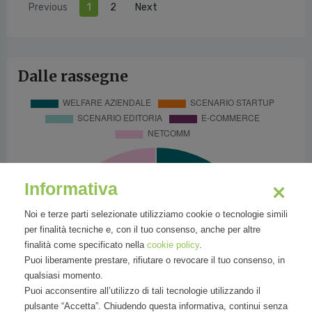
Previous
1
2
Next
Dalle rassegne
Informativa
Noi e terze parti selezionate utilizziamo cookie o tecnologie simili
per finalità tecniche e, con il tuo consenso, anche per altre
finalità come specificato nella
cookie policy
.
Puoi liberamente prestare, rifiutare o revocare il tuo consenso, in
qualsiasi momento.
Puoi acconsentire all’utilizzo di tali tecnologie utilizzando il
pulsante “Accetta”. Chiudendo questa informativa, continui senza