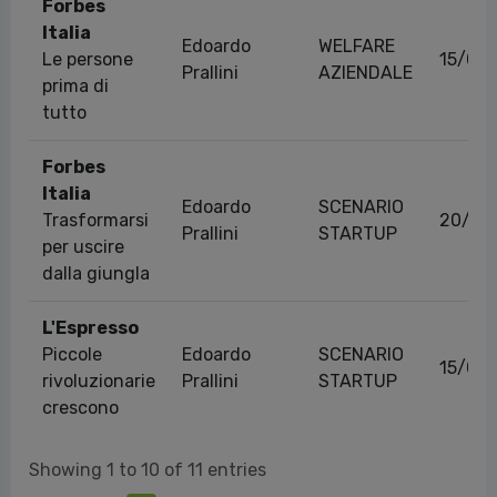
Forbes
Italia
Edoardo
WELFARE
Le persone
15/03
Prallini
AZIENDALE
prima di
tutto
Forbes
Italia
Edoardo
SCENARIO
Trasformarsi
20/06
Prallini
STARTUP
per uscire
dalla giungla
L'Espresso
Piccole
Edoardo
SCENARIO
15/01
rivoluzionarie
Prallini
STARTUP
crescono
Showing 1 to 10 of 11 entries