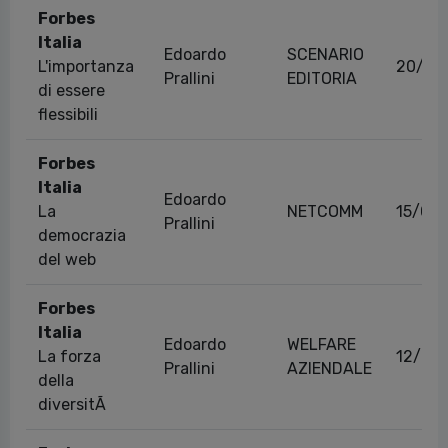
Forbes
Italia
Edoardo
SCENARIO
L'importanza
20/06
Prallini
EDITORIA
di essere
flessibili
Forbes
Italia
Edoardo
La
NETCOMM
15/04
Prallini
democrazia
del web
Forbes
Italia
Edoardo
WELFARE
La forza
12/06
Prallini
AZIENDALE
della
diversitÃ