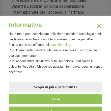
E’ Presidente del Comitato Tecnico della
Valletta Declaration sulla cooperazione
internazionale per l’accesso ai farmaci,
insegna EU Health policy al Master in studi
Informativa
europei del Collegio Europeo di Parma e
collabora con il Cluster Tecnologico Nazionale
Noi e terze parti selezionate utilizziamo cookie o tecnologie simili
Scienze della Vita ALISEI in qualità di Special
per finalità tecniche e, con il tuo consenso, anche per altre
Advisor. Inoltre, è Membro dell’Advisory
finalità come specificato nella
cookie policy
.
Committee dell’European Health Forum
Puoi liberamente prestare, rifiutare o revocare il tuo consenso, in
Gastein e Portavoce dell’Associazione civica
qualsiasi momento.
Per l’Italia con l’Europa che promuove i valori e
Puoi acconsentire all’utilizzo di tali tecnologie utilizzando il
le politiche dell’Unione Europea.
pulsante “Accetta”. Chiudendo questa informativa, continui senza
accettare.
Nel 2010 le è stato conferito il titolo di Ufficiale
della Repubblica Italiana.
Scopri di più e personalizza
Rifiuta
©
Mirandola Comunicazione S.r.l.
| P.IVA IT09580130962 | Cap. Soc.