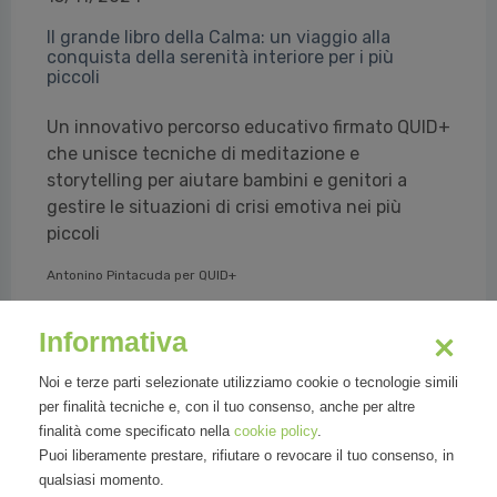
Il grande libro della Calma: un viaggio alla
conquista della serenità interiore per i più
piccoli
Un innovativo percorso educativo firmato QUID+
che unisce tecniche di meditazione e
storytelling per aiutare bambini e genitori a
gestire le situazioni di crisi emotiva nei più
piccoli
Antonino Pintacuda per QUID+
Informativa
Leggi tutto
Noi e terze parti selezionate utilizziamo cookie o tecnologie simili
per finalità tecniche e, con il tuo consenso, anche per altre
finalità come specificato nella
cookie policy
.
Puoi liberamente prestare, rifiutare o revocare il tuo consenso, in
qualsiasi momento.
Organizzazioni