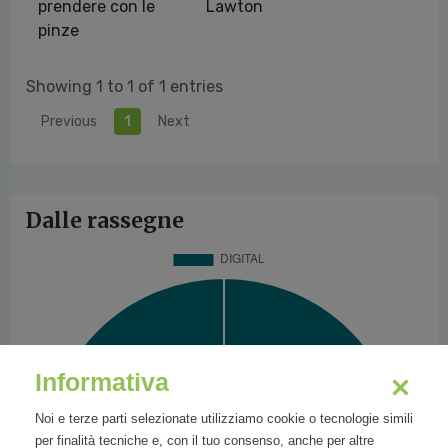
prendere con le
Lawton
pinze
Showing 1 to 1 of 1 entries
Previous
1
Next
Dalle rassegne
Informativa
Noi e terze parti selezionate utilizziamo cookie o tecnologie simili
per finalità tecniche e, con il tuo consenso, anche per altre